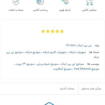
سفارش آنلاین
ارسال فوری
پرداخت آنلاین
ضمانت اصالت
برند:
تی پی لینک | TP-link
دسته ها:
تجهیزات شبکه
،
تجهیزات اکتیو شبکه
،
سوئیچ شبکه
،
سوئیچ تی پی
لینک
برچسب ها:
سوئیچ تی پی لینک
،
سوییچ غیرمدیریتی
،
سوییچ 24 پورت
،
سوییچ Fast Ethernet
،
سوییچ گیگابیت
ویژگی های محصول
سوالات کاربران