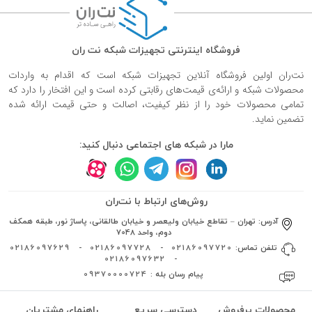
فروشگاه اینترنتی تجهیزات شبکه نت ران
نت‌ران اولین فروشگاه آنلاین تجهیزات شبکه است که اقدام به واردات
محصولات شبکه و ارائه‌ی قیمت‌های رقابتی کرده است و این افتخار را دارد که
تمامی محصولات خود را از نظر کیفیت، اصالت و حتی قیمت ارائه شده
تضمین نماید.
مارا در شبکه های اجتماعی دنبال کنید:
روش‌های ارتباط با نت‌ران
آدرس:
تهران – تقاطع خیابان ولیعصر و خیابان طالقانی، پاساژ نور، طبقه همکف
دوم، واحد 7048
تلفن تماس:
02186097720
-
02186097728
-
02186097629
02186097632
-
پیام رسان بله :
09370000724
محصولات پرفروش
دسترسی سریع
راهنمای مشتریان