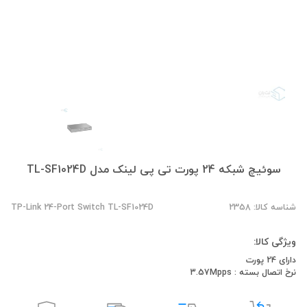
سوئیچ شبکه 24 پورت تی پی لینک مدل TL-SF1024D
شناسه کالا: 2358
TP-Link 24-Port Switch TL-SF1024D
ویژگی کالا:
دارای 24 پورت
نرخ اتصال بسته : 3.57Mpps