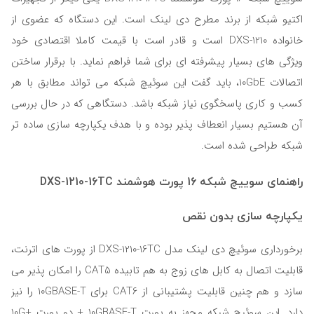
اکتیو شبکه از برند مطرح دی لینک است. این دستگاه که عضوی از
خانواده DXS-1210 است و قادر است با قیمت کاملا اقتصادی خود
ویژگی های بسیار پیشرفته ای برای شما فراهم نماید. با برقرار ساختن
اتصالات 10GbE، باید گفت این سوئیچ شبکه می تواند مطابق با هر
کسب و کاری پاسخگوی نیاز شبکه باشد. دستگاهی که در حال بررسی
آن هستیم بسیار انعطاف پذیر بوده و با هدف یکپارچه سازی ساده تر
شبکه طراحی شده است.
راهنمای سوییچ شبکه 16 پورت هوشمند DXS-1210-16TC
یکپارچه سازی بدون نقص
برخورداری سوئیچ دی لینک مدل DXS-1210-16TC از پورت های اترنت،
قابلیت اتصال به کابل های زوج به هم تابیده CAT5 را امکان پذیر می
سازد و هم چنین قابلیت پشتیبانی از CAT6 برای 10GBASE-T را نیز
دارد. این سوئیچ شبکه مجهز به پورت 10GBASE-T + دو پورت +10G