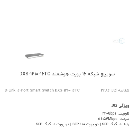
سوییچ شبکه 16 پورت هوشمند DXS-1210-16TC
شناسه کالا: 2386
D-Link 16-Port Smart Switch DXS-1210-16TC
ویژگی کالا:
ظرفیت: 320Gbps
سرعت: 56.54Mbps
رابط: 10 گیگ SFP | دو پورت 100 SFP | دو پورت 10 گیگ SFP