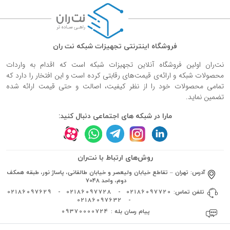
فروشگاه اینترنتی تجهیزات شبکه نت ران
نت‌ران اولین فروشگاه آنلاین تجهیزات شبکه است که اقدام به واردات
محصولات شبکه و ارائه‌ی قیمت‌های رقابتی کرده است و این افتخار را دارد که
تمامی محصولات خود را از نظر کیفیت، اصالت و حتی قیمت ارائه شده
تضمین نماید.
مارا در شبکه های اجتماعی دنبال کنید:
روش‌های ارتباط با نت‌ران
آدرس:
تهران – تقاطع خیابان ولیعصر و خیابان طالقانی، پاساژ نور، طبقه همکف
دوم، واحد 7048
تلفن تماس:
02186097720
-
02186097728
-
02186097629
02186097632
-
پیام رسان بله :
09370000724