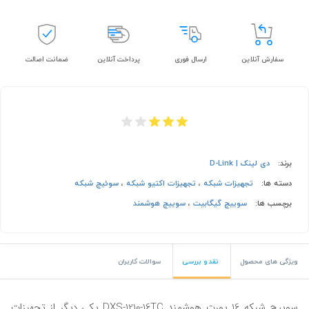
سفارش آنلاین
ارسال فوری
پرداخت آنلاین
ضمانت اصالت
برند:
دی لینک | D-Link
دسته ها:
تجهیزات شبکه
،
تجهیزات اکتیو شبکه
،
سوئیچ شبکه
برچسب ها:
سوییچ گیگابیت
،
سوییچ هوشمند
ویژگی های محصول
نقد و بررسی
سوالات کاربران
سوییچ شبکه 16 پورت هوشمند DXS-1210-16TC یکی دیگر از تجهیزات