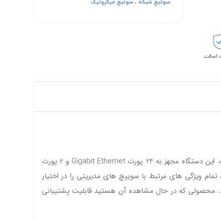
سوئیچ شبکه
،
سوئیچ میکروتیک
اصالت
سوییچ شبکه 24 پورت میکروتیک CSS326-24G-2S+RM محصولی با کیفیت ساخت بالا و از سری سوییچ های هوشمند میکروتیک است. این دستگاه مجهز به 24 پورت Gigabit Ethernet و 2 پورت
 تمام ویژگی های مرتبط با سوییچ های مدیریتی را در اختیار
MAC ، مدیریت انتقال port-to-port، mirror traffic و ... را نیز در اختیار بگیرید. محصولی که در حال مشاهده آن هستید قابلیت پشتیبانی