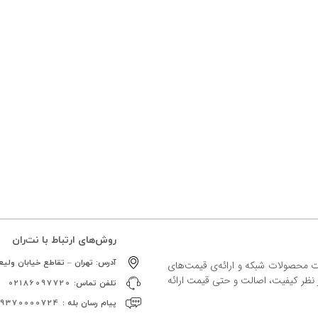
روش‌های ارتباط با نت‌ران
آدرس:
تهران – تقاطع خیابان ولیعص
ات محصولات شبکه و ارائه‌ی قیمت‌های
ز نظر کیفیت، اصالت و حتی قیمت ارائه
تلفن تماس:
02186097720
پیام رسان بله :
09370000724