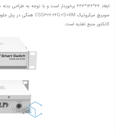
سوییچ میکروتیک -2S+RM
کانکتور منبع تغذیه است.