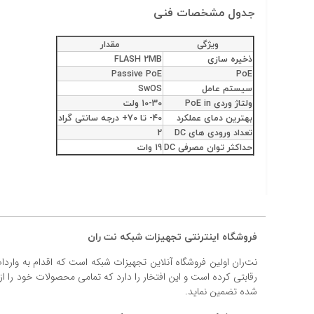
جدول مشخصات فنی
ویژگی
مقدار
ذخیره سازی
FLASH 2MB
Passive PoE
PoE
سیستم عامل
SwOS
ولتاژ وردی PoE in
10-30 ولت
بهترین دمای عملکرد
40- تا 70+ درجه سانتی گراد
تعداد ورودی های DC
2
حداکثر توان مصرفی DC
19 وات
فروشگاه اینترنتی تجهیزات شبکه نت ران
نت‌ران اولین فروشگاه آنلاین تجهیزات شبکه است که اقدام به وارد
رقابتی کرده است و این افتخار را دارد که تمامی محصولات خود را ا
شده تضمین نماید.