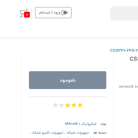
ورود | ثبت‌نام
0
CSS326-2-
ناموجود
network s
برند:
میکروتیک | Mikrotik
دسته ها:
تجهیزات شبکه
،
تجهیزات اکتیو شبکه
،