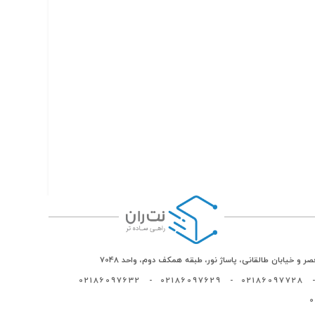
ر و خیابان طالقانی، پاساژ نور، طبقه همکف دوم، واحد 7048
02186097632
-
02186097629
-
02186097728
-