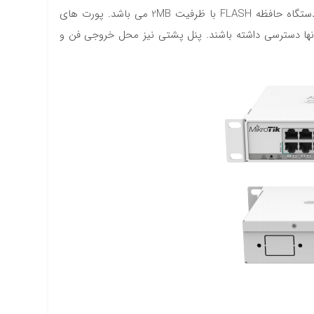
ابعاد 44*144*443 برخوردار است و با توجه به طراحی بدنه می توانید آن را به شکل رکمونت نیز استفاده کنید. نوع ذخیره سازی این دستگاه حافظه FLASH با ظرفیت 2MB می باشد. پورت های
 به راحتی به آنها دسترسی داشته باشند. پنل پشتی نیز محل خروجی فن و