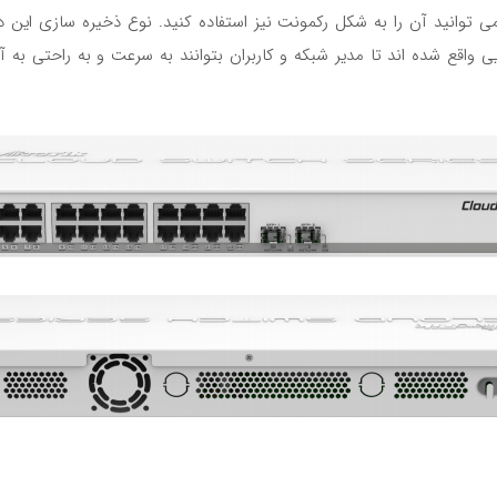
CSS326-24G همگی در پنل جلویی واقع شده اند تا مدیر شبکه و کاربران بتوانند به سرعت و