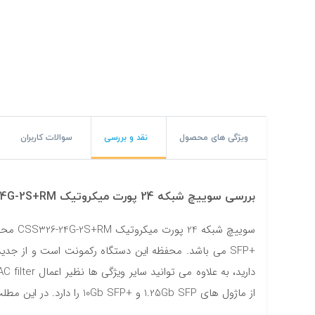
#پچ کورد لگراند
#پچ کورد نگزنس
#رک شبکه
#رک HPI
#ترانکینگ لگراند
ویژگی های محصول
نقد و بررسی
سوالات کاربران
#ترانکینگ دانوب
#سوکت شبکه
بررسی سوییچ شبکه 24 پورت میکروتیک CSS326-24G-2S+RM
#کیستون شبکه
+SFP می باشد. محفظه این دستگاه رکمونت است و از جدی
#پچ پنل لگراند
#پچ پنل نگزنس
از ماژول های 1.25Gb SFP و +10Gb SFP را دارد. در این مطلب با ما همراه باشید تا به نقد و بررسی این سوییچ شبکه بپردازیم.