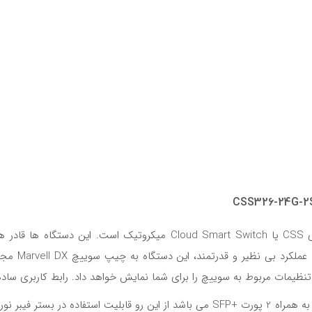
محصولی که در این مطلب به معرفی آن می پردازیم از سری CSS یا  Switch
یمات مربوط به سوییچ را برای شما نمایش خواهد داد. رابط کاربری ساده
طبق اطلاعات فنی، این محصول مجهز به 24 پورت 10/100/1000 به همراه 2 پورت +SFP می باشد 