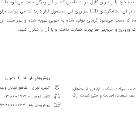
ی‌تواند برق مورد نیاز خود را از طریق کابل اترنت تامین کند و این ویژگی باعث می‌شو
آورد و همچنین هزینه راه‌اندازی شبکه را کاهش می‌دهد. علاوه بر آن، نشانگرهای LED ن
فیک ورودی و خروجی هر پورت نظارت داشته و یا آن را کنترل کنید.
روش‌های ارتباط با نت‌ران
آدرس:
تهران – تقاطع خیابان ولیعص
ات محصولات شبکه و ارائه‌ی قیمت‌های
ز نظر کیفیت، اصالت و حتی قیمت ارائه
تلفن تماس:
02186097720
پیام رسان بله :
09370000724