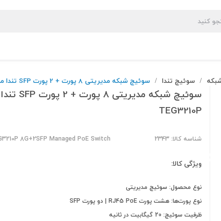
بکه
سوئیچ تندا
سوئیچ شبکه مدیریتی 8 پورت + 2 پورت SFP تندا مدل TEG3210P
/
/
سوئیچ شبکه مدیریتی 8 پورت
TEG3210P
شناسه کالا: 2343
G3210P 8G+2SFP Managed PoE Switch
ویژگی کالا:
نوع محصول: سوئیچ مدیریتی
نوع پورت‌ها: هشت پورت RJ45 PoE | دو پورت SFP
ظرفیت سوئیچ: 20 گیگابیت در ثانیه