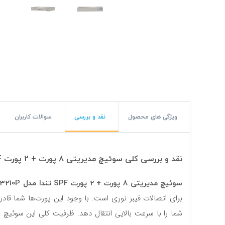
#پچ کورد لگراند
#پچ کورد نگزنس
#رک شبکه
#رک HPI
#ترانکینگ لگراند
#ترانکینگ دانوب
ویژگی های محصول
نقد و بررسی
سوالات کاربران
#سوکت شبکه
نقد و بررسی کلی سوئیچ مدیریتی 8 پورت + 2 پورت SPF تندا مدل TEG3210P
#کیستون شبکه
سوئیچ مدیریتی 8 پورت + 2 پورت SPF تندا مدل TEG3210P
#پچ پنل لگراند
برای اتصالات فیبر نوری است. با وجود این پورت‌ها شما قاد
#پچ پنل نگزنس