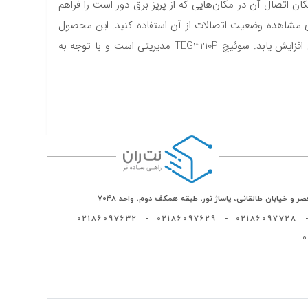
د تا امکان اتصال آن در مکان‌هایی که از پریز برق دور است را فراهم
یز روی این محصول قرار دارند که می توانید برای مشاهده وضعیت اتصالات از آن استفاده کنید. این محصول
نیز همانند سایر مدل‌ سوئیچ‌های تندا از بدنه فلزی ساخته شده که سبب می‌شود گرمای تولید شده به خوبی تهویه شده و عمر مفید آن افزایش یابد. سوئیچ TEG3210P مدیریتی است و با توجه به
ر و خیابان طالقانی، پاساژ نور، طبقه همکف دوم، واحد 7048
02186097632
-
02186097629
-
02186097728
-