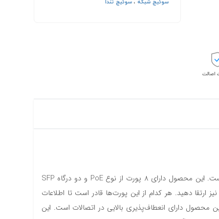
سوئیچ شبکه
،
سوئیچ تندا
اصالت
با ظاهری زیبا و ساده در ابعاد 294x178.9x44 میلی‌متر ساخته شده است. این محصول دارای 8 پورت از نوع PoE و دو درگاه SFP
ارتقا دهید. هر کدام از این پورت‌ها قادر است تا اطلاعات
ود این پورت‌ها می‌توان گفت که این محصول دارای انعطاف‌پذیری بالایی در اتصالات است. این