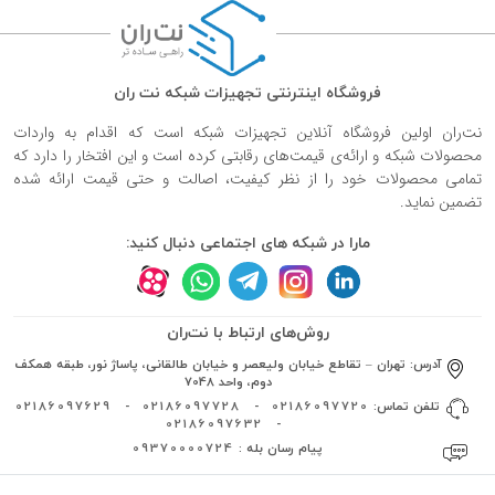
فروشگاه اینترنتی تجهیزات شبکه نت ران
نت‌ران اولین فروشگاه آنلاین تجهیزات شبکه است که اقدام به واردات
محصولات شبکه و ارائه‌ی قیمت‌های رقابتی کرده است و این افتخار را دارد که
تمامی محصولات خود را از نظر کیفیت، اصالت و حتی قیمت ارائه شده
تضمین نماید.
مارا در شبکه های اجتماعی دنبال کنید:
روش‌های ارتباط با نت‌ران
آدرس:
تهران – تقاطع خیابان ولیعصر و خیابان طالقانی، پاساژ نور، طبقه همکف
دوم، واحد 7048
تلفن تماس:
02186097720
-
02186097728
-
02186097629
02186097632
-
پیام رسان بله :
09370000724