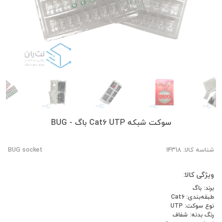
سوکت شبکه Cat6 UTP باگ - BUG
شناسه کالا: 14318
BUG socket
ویژگی کالا:
برند: باگ
طبقه‌بندی: Cat6
نوع سوکت: UTP
رنگ بدنه: شفاف