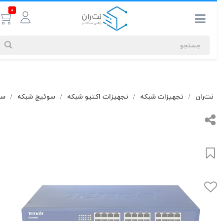
0
جستجوهای
نت‌ران
تجهیزات شبکه
تجهیزات اکتیو شبکه
سوئیچ شبکه
سوئ
/
/
/
/
شما
#کابل شبکه
بیشترین
جستجوهای
اخیر
#کابل شبکه
#کابل شبکه لگراند
#کابل شبکه نگزنس