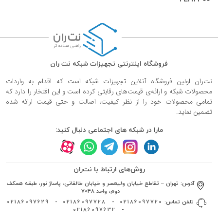
فروشگاه اینترنتی تجهیزات شبکه نت ران
نت‌ران اولین فروشگاه آنلاین تجهیزات شبکه است که اقدام به واردات
محصولات شبکه و ارائه‌ی قیمت‌های رقابتی کرده است و این افتخار را دارد که
تمامی محصولات خود را از نظر کیفیت، اصالت و حتی قیمت ارائه شده
تضمین نماید.
مارا در شبکه های اجتماعی دنبال کنید:
روش‌های ارتباط با نت‌ران
آدرس:
تهران – تقاطع خیابان ولیعصر و خیابان طالقانی، پاساژ نور، طبقه همکف
دوم، واحد 7048
تلفن تماس:
02186097720
-
02186097728
-
02186097629
02186097632
-