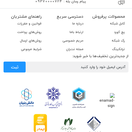
پیام رسان بله :
09370000724
محصولات پرفروش
دسترسی سریع
راهنمای مشتریان
کابل شبکه
درباره ما
قوانین و مقررات
پچ کورد
ارتباط باما
روش‌های پرداخت
رک شبکه
حریم خصوصی
روش‌های ارسال
ترانکینگ
مجله نت‌ران
شرایط مرجوعی
از جدیدترین تخفیف‌ها با خبر شوید:
ثبت