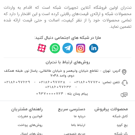
نت‌ران اولین فروشگاه آنلاین تجهیزات شبکه است که اقدام به واردات
محصولات شبکه و ارائه‌ی قیمت‌های رقابتی کرده است و این افتخار را دارد که
تمامی محصولات خود را از نظر کیفیت، اصالت و حتی قیمت ارائه شده
تضمین نماید.
مارا در شبکه های اجتماعی دنبال کنید:
روش‌های ارتباط با نت‌ران
آدرس:
تهران – تقاطع خیابان ولیعصر و خیابان طالقانی، پاساژ نور، طبقه همکف
دوم، واحد 7048
تلفن تماس:
02186097720
-
02186097728
-
02186097629
02186097632
-
پیام رسان بله :
09370000724
محصولات پرفروش
دسترسی سریع
راهنمای مشتریان
کابل شبکه
درباره ما
قوانین و مقررات
پچ کورد
ارتباط باما
روش‌های پرداخت
رک شبکه
حریم خصوصی
روش‌های ارسال