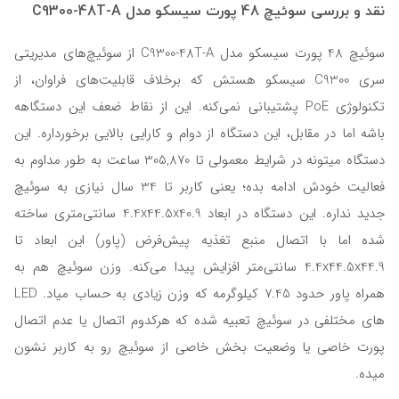
نقد و بررسی سوئیچ 48 پورت سیسکو مدل C9300-48T-A
سوئیچ 48 پورت سیسکو مدل C9300-48T-A از سوئیچ‌های مدیریتی
سری ‌C9300 سیسکو هستش که برخلاف قابلیت‌های فراوان، از
تکنولوژی PoE پشتیبانی نمی‌کنه. این از نقاط ضعف این دستگاهه
باشه اما در مقابل، این دستگاه از دوام و کارایی بالایی برخورداره. این
دستگاه میتونه در شرایط معمولی تا 305,870 ساعت به طور مداوم به
فعالیت خودش ادامه بده؛ یعنی کاربر تا 34 سال نیازی به سوئیچ
جدید نداره. این دستگاه در ابعاد 4.4x44.5x40.9 سانتی‌متری ساخته
شده اما با اتصال منبع تغذیه پیش‌فرض (پاور) این ابعاد تا
4.4x44.5x44.9 سانتی‌متر افزایش پیدا می‌کنه. وزن سوئیچ هم به
همراه پاور حدود 7.45 کیلوگرمه که وزن زیادی به حساب میاد. LED
های مختلفی در سوئیچ تعبیه شده که هرکدوم اتصال یا عدم اتصال
پورت خاصی یا وضعیت بخش خاصی از سوئیچ رو به کاربر نشون
میده.