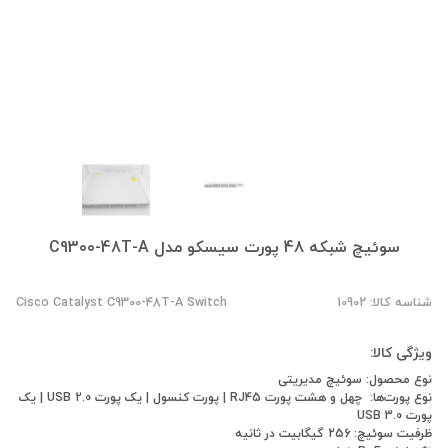
سوئیچ شبکه 48 پورت سیسکو مدل C9300-48T-A
شناسه کالا: 10902
Cisco Catalyst C9300-48T-A Switch
ویژگی کالا:
نوع محصول: سوئیچ مدیریتی
نوع پورت‌ها: چهل و هشت پورت RJ45 | پورت کنسول | یک پورت USB 2.0 | یک
پورت USB 3.0
ظرفیت سوئیچ: 256 گیگابیت در ثانیه