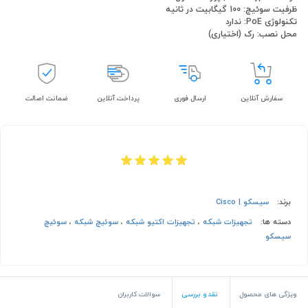
ظرفیت سوئیچ: 100 گیگابیت در ثانیه
تکنولوژی PoE: ندارد
محل نصب: رک (اختیاری)
سفارش آنلاین
ارسال فوری
پرداخت آنلاین
ضمانت اصالت
برند:
سیسکو | Cisco
دسته ها:
تجهیزات شبکه
،
تجهیزات اکتیو شبکه
،
سوئیچ شبکه
،
سوئیچ
سیسکو
ویژگی های محصول
نقد و بررسی
سوالات کاربران