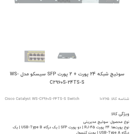
سوئیچ شبکه 24 پورت + 2 پورت SFP سیسکو مدل WS-
C2960S-24TS-S
شناسه کالا: 10765
Cisco Catalyst WS-C2960S-24TS-S Switch
ویژگی کالا:
نوع محصول: سوئیچ مدیریتی
نوع پورت‌ها: 24 پورت RJ-45 | دو پورت SFP‎‎ | یک درگاه USB-Type B | یک
درگاه USB-Type A | پورت کنسول