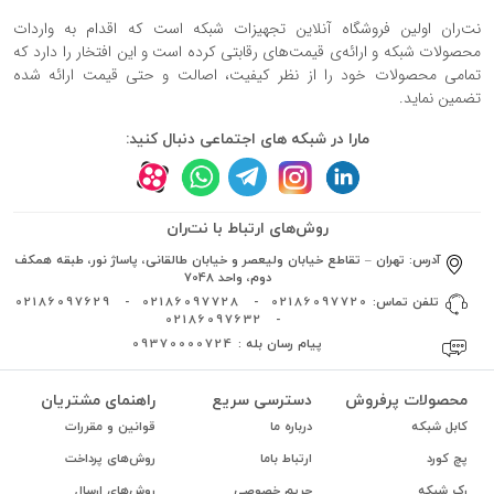
نت‌ران اولین فروشگاه آنلاین تجهیزات شبکه است که اقدام به واردات
محصولات شبکه و ارائه‌ی قیمت‌های رقابتی کرده است و این افتخار را دارد که
تمامی محصولات خود را از نظر کیفیت، اصالت و حتی قیمت ارائه شده
تضمین نماید.
مارا در شبکه های اجتماعی دنبال کنید:
روش‌های ارتباط با نت‌ران
آدرس:
تهران – تقاطع خیابان ولیعصر و خیابان طالقانی، پاساژ نور، طبقه همکف
دوم، واحد 7048
تلفن تماس:
02186097720
-
02186097728
-
02186097629
02186097632
-
پیام رسان بله :
09370000724
محصولات پرفروش
دسترسی سریع
راهنمای مشتریان
کابل شبکه
درباره ما
قوانین و مقررات
پچ کورد
ارتباط باما
روش‌های پرداخت
رک شبکه
حریم خصوصی
روش‌های ارسال