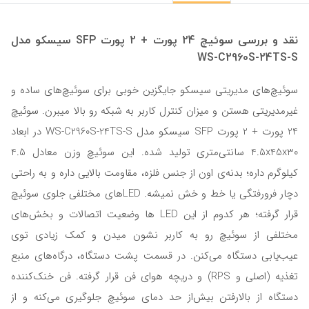
نقد و بررسی سوئیچ 24 پورت + 2 پورت SFP سیسکو مدل
WS-C2960S-24TS-S
سوئیچ‌های مدیریتی سیسکو جایگزین خوبی برای سوئیچ‌های ساده و
غیرمدیریتی هستن و میزان کنترل کاربر به شبکه رو بالا میبرن. سوئیچ
24 پورت + 2 پورت SFP سیسکو مدل WS-C2960S-24TS-S در ابعاد
4.5x45x30 سانتی‌متری تولید شده. این سوئیچ وزن معادل 4.5
کیلوگرم داره؛ بدنه‌ی اون از جنس فلزه، مقاومت بالایی داره و به راحتی
دچار فرورفتگی یا خط و خش نمیشه. LEDهای مختلفی جلوی سوئیچ
قرار گرفته؛ هر کدوم از این LED ها وضعیت اتصالات و بخش‌های
مختلفی از سوئیچ‌ رو به کاربر نشون میدن و کمک زیادی توی
عیب‌یابی دستگاه می‌کنن. در قسمت پشت دستگاه، درگاه‌های منبع
تغذیه (اصلی و RPS) و دریچه هوای فن قرار گرفته. فن خنک‌کننده
دستگاه از بالارفتن بیش‌از حد دمای سوئیچ جلوگیری می‌کنه و از