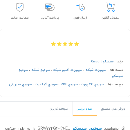
سفارش آنلاین
ارسال فوری
پرداخت آنلاین
ضمانت اصالت
برند:
سیسکو | Cisco
دسته ها:
تجهیزات شبکه
،
تجهیزات اکتیو شبکه
،
سوئیچ شبکه
،
سوئیچ
سیسکو
برچسب ها:
سوییچ 24 پورت
،
سوییچ POE
،
سوییچ گیگابیت
،
سوییچ مدیریتی
ویژگی های محصول
نقد و بررسی
سوالات کاربران
سوئیچ سیسکو
اگر بخواهیم
SRW224G4-K9-EU را به طور خلاصه