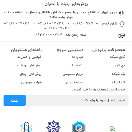
روش‌های ارتباط با نت‌ران
آدرس:
تهران – تقاطع خیابان ولیعصر و خیابان طالقانی، پاساژ نور، طبقه همکف
دوم، واحد 7048
تلفن تماس:
02186097720
-
02186097728
-
02186097629
02186097632
-
پیام رسان بله :
09370000724
محصولات پرفروش
دسترسی سریع
راهنمای مشتریان
کابل شبکه
درباره ما
قوانین و مقررات
پچ کورد
ارتباط باما
روش‌های پرداخت
رک شبکه
حریم خصوصی
روش‌های ارسال
ترانکینگ
مجله نت‌ران
شرایط مرجوعی
از جدیدترین تخفیف‌ها با خبر شوید:
ثبت