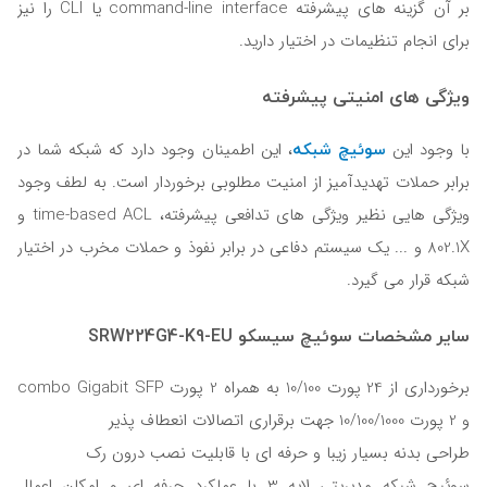
بر آن گزینه های پیشرفته command-line interface یا CLI را نیز
برای انجام تنظیمات در اختیار دارید.
ویژگی های امنیتی پیشرفته
سوئیچ شبکه
با وجود این
، این اطمینان وجود دارد که شبکه شما در
برابر حملات تهدیدآمیز از امنیت مطلوبی برخوردار است. به لطف وجود
ویژگی هایی نظیر ویژگی های تدافعی پیشرفته، time-based ACL و
802.1X و ... یک سیستم دفاعی در برابر نفوذ و حملات مخرب در اختیار
شبکه قرار می گیرد.
سایر مشخصات سوئیچ سیسکو SRW224G4-K9-EU
برخورداری از 24 پورت 10/100 به همراه 2 پورت combo Gigabit SFP
و 2 پورت 10/100/1000 جهت برقراری اتصالات انعطاف پذیر
طراحی بدنه بسیار زیبا و حرفه ای با قابلیت نصب درون رک
سوئیچ شبکه مدیریتی لایه 3 با عملکرد حرفه ای و امکان اعمال