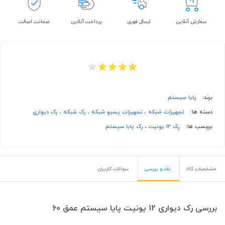
سفارش آنلاین
ارسال فوری
پرداخت آنلاین
ضمانت اصالت
برند:
پایا سیستم
دسته ها:
تجهیزات شبکه
،
تجهیزات پسیو شبکه
،
رک شبکه
،
رک دیواری
برچسب ها:
رک 12 یونیت
،
رک پایا سیستم
مشخصات کالا
نقد و بررسی
سوالات کاربران
بررسی رک دیواری 12 یونیت پایا سیستم عمق 60