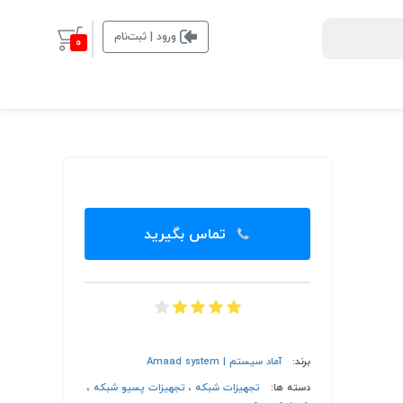
ورود | ثبت‌نام
0
تماس بگیرید
برند:
آماد سیستم | Amaad system
دسته ها:
تجهیزات شبکه
،
تجهیزات پسیو شبکه
،