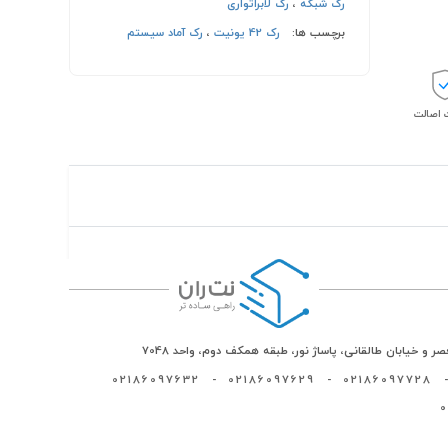
رک شبکه
،
رک لابراتواری
برچسب ها:
رک 42 یونیت
،
رک آماد سیستم
اصالت
ر و خیابان طالقانی، پاساژ نور، طبقه همکف دوم، واحد 7048
02186097632
-
02186097629
-
02186097728
-