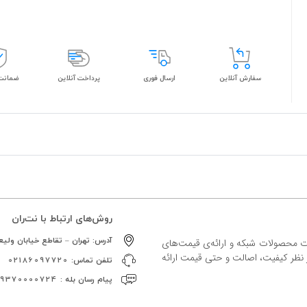
سفارش آنلاین
ارسال فوری
پرداخت آنلاین
ضمانت 
روش‌های ارتباط با نت‌ران
آدرس:
تهران – تقاطع خیابان ولیعص
ات محصولات شبکه و ارائه‌ی قیمت‌های
ز نظر کیفیت، اصالت و حتی قیمت ارائه
تلفن تماس:
02186097720
پیام رسان بله :
09370000724