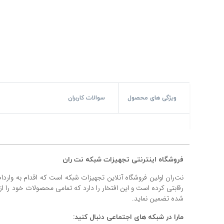
#پچ کورد لگراند
#پچ کورد نگزنس
#رک شبکه
#رک HPI
#ترانکینگ لگراند
ویژگی های محصول
سوالات کاربران
#ترانکینگ دانوب
#سوکت شبکه
فروشگاه اینترنتی تجهیزات شبکه نت ران
#کیستون شبکه
نت‌ران اولین فروشگاه آنلاین تجهیزات شبکه است که اقدام به وارد
#پچ پنل لگراند
رقابتی کرده است و این افتخار را دارد که تمامی محصولات خود را ا
شده تضمین نماید.
#پچ پنل نگزنس
مارا در شبکه های اجتماعی دنبال کنید: