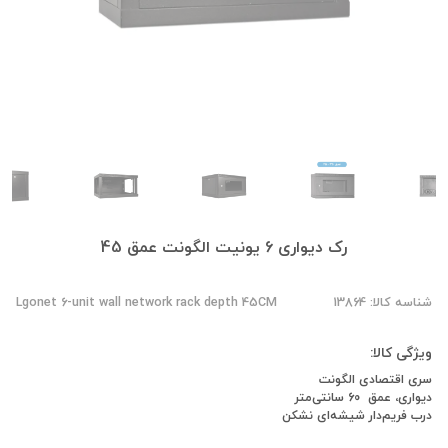
رک دیواری 6 یونیت الگونت عمق 45
شناسه کالا: 13864
Lgonet 6-unit wall network rack depth 45CM
ویژگی کالا:
سری اقتصادی الگونت
دیواری، عمق 60 سانتی‌متر
درب فریم‌دار شیشه‎‌ای نشکن