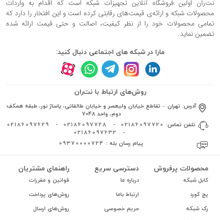
نت‌ران اولین فروشگاه آنلاین تجهیزات شبکه است که اقدام به واردات
محصولات شبکه و ارائه‌ی قیمت‌های رقابتی کرده است و این افتخار را دارد که
تمامی محصولات خود را از نظر کیفیت، اصالت و حتی قیمت ارائه شده
تضمین نماید.
مارا در شبکه های اجتماعی دنبال کنید:
روش‌های ارتباط با نت‌ران
آدرس:
تهران – تقاطع خیابان ولیعصر و خیابان طالقانی، پاساژ نور، طبقه همکف
دوم، واحد 7048
تلفن تماس:
02186097720
-
02186097728
-
02186097629
02186097632
-
پیام رسان بله :
09370000724
محصولات پرفروش
دسترسی سریع
راهنمای مشتریان
کابل شبکه
درباره ما
قوانین و مقررات
پچ کورد
ارتباط باما
روش‌های پرداخت
رک شبکه
حریم خصوصی
روش‌های ارسال