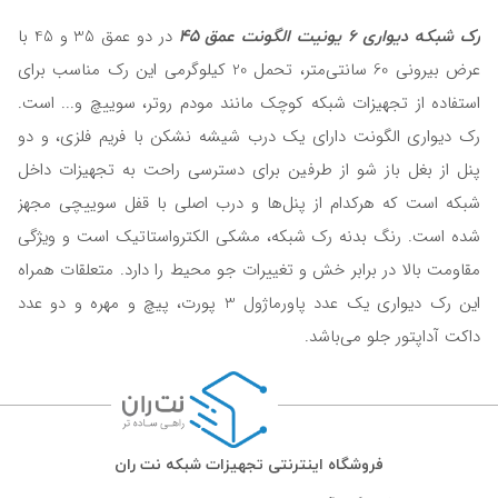
رک شبکه دیواری 6 یونیت الگونت عمق 45
در دو عمق 35 و 45 با
عرض بیرونی 60 سانتی‌متر، تحمل 20 کیلوگرمی این رک مناسب برای
استفاده از تجهیزات شبکه کوچک مانند مودم روتر، سوییچ و... است.
رک دیواری الگونت دارای یک درب شیشه نشکن با فریم فلزی، و دو
پنل از بغل باز شو از طرفین برای دسترسی راحت به تجهیزات داخل
شبکه است که هرکدام از پنل‌ها و درب اصلی با قفل سوییچی مجهز
شده است. رنگ بدنه رک شبکه، مشکی الکترواستاتیک است و ویژگی
مقاومت بالا در برابر خش و تغییرات جو محیط را دارد. متعلقات همراه
این رک دیواری یک عدد پاورماژول 3 پورت، پیچ و مهره و دو عدد
داکت آداپتور جلو می‌باشد.
فروشگاه اینترنتی تجهیزات شبکه نت ران