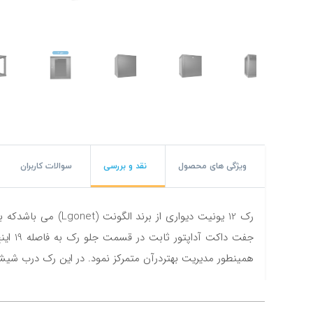
#پچ کورد لگراند
#پچ کورد نگزنس
#رک شبکه
#رک HPI
#ترانکینگ لگراند
#ترانکینگ دانوب
ویژگی های محصول
نقد و بررسی
سوالات کاربران
#سوکت شبکه
#کیستون شبکه
جفت د
#پچ پنل لگراند
همینطور مدیریت بهتردرآن متمرکز نمود. در این رک درب شیش
#پچ پنل نگزنس