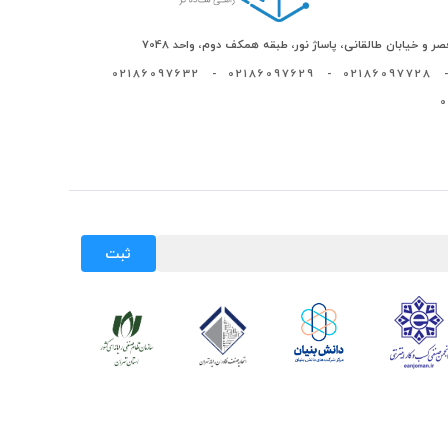
ر و خیابان طالقانی، پاساژ نور، طبقه همکف دوم، واحد 7048
02186097632
-
02186097629
-
02186097728
-
ثبت