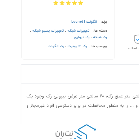
برند:
الگونت | Lgonet
دسته ها:
تجهیزات شبکه
،
تجهیزات پسیو شبکه
،
رک شبکه
،
رک دیواری
برچسب ها:
رک 12 یونیت
،
رک الگونت
اصالت
رک 12 یونیت دیواری از برند الگونت (Lgonet) می باشدکه با قابلیت تحمل وزن تا 40 کیلوگرم، 60 سانتی‌متر ارتفاع بیرونی رک، 60 سانتی متر عمق رک، 60 سانتی متر عرض بیرونی رک وجود یک
ی کوچک، مودم، روتر و ... را به منظور محافظت در برابر دسترسی افراد غیرمجاز و