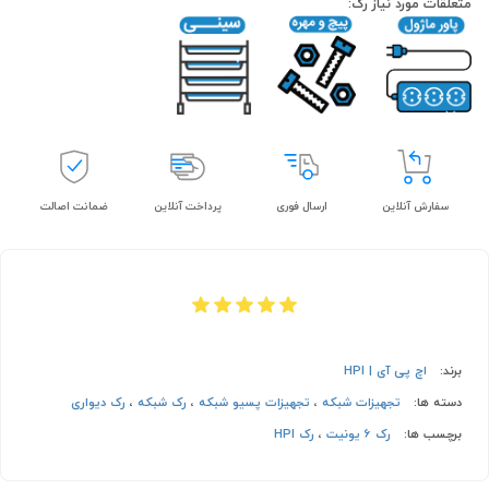
متعلقات مورد نیاز رک:
سفارش آنلاین
ارسال فوری
پرداخت آنلاین
ضمانت اصالت
برند:
اچ پی آی | HPI
دسته ها:
تجهیزات شبکه
،
تجهیزات پسیو شبکه
،
رک شبکه
،
رک دیواری
برچسب ها:
رک 6 یونیت
،
رک HPI