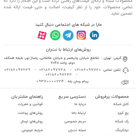
محصولات شبکه و ارائه‌ی قیمت‌های رقابتی کرده است و این افتخار را دارد که
تمامی محصولات خود را از نظر کیفیت، اصالت و حتی قیمت ارائه شده
تضمین نماید.
مارا در شبکه های اجتماعی دنبال کنید:
روش‌های ارتباط با نت‌ران
آدرس:
تهران – تقاطع خیابان ولیعصر و خیابان طالقانی، پاساژ نور، طبقه همکف
دوم، واحد 7048
تلفن تماس:
02186097720
-
02186097728
-
02186097629
02186097632
-
پیام رسان بله :
09370000724
محصولات پرفروش
دسترسی سریع
راهنمای مشتریان
کابل شبکه
درباره ما
قوانین و مقررات
پچ کورد
ارتباط باما
روش‌های پرداخت
رک شبکه
حریم خصوصی
روش‌های ارسال
ترانکینگ
مجله نت‌ران
شرایط مرجوعی