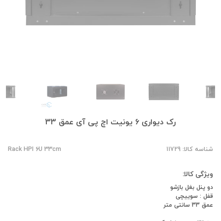
رک دیواری 6 یونیت اچ پی آی عمق 33
شناسه کالا: 11729
Rack HPI 6U 33cm
ویژگی کالا:
دو پنل بغل بازشو
قفل : سوییچی
عمق 33 سانتی متر