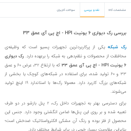
مشخصات کالا
نقد و بررسی
سوالات کاربران
بررسی رک دیواری 6 یونیت HPI - اچ پی آی عمق 33
رک شبکه
یکی از پرکاربردترین تجهیزات پسیو است که وظیفه‌ی
رک دیواری
محافظت از محصولات و نظم‌دهی به شبکه را برعهده دارد.
6 یونیت HPI - اچ پی آی عمق 33
که با ارتفاع 32، عرض 60 و عمق
33 و 60 تولید شده، برای استفاده در شبکه‌های کوچک یا بخشی از
شبکه‌های بزرگ کاربرد دارد. معمولا رک‌ها با استاندارد 19 اینچ تولید
می‌شوند.
برای دسترسی بهتر به تجهیزات داخل رک، 2 پنل بازشو در دو طرف
تعبیه شده و بر روی این پنل‌ها ضامن انگشتی وجود دارد. جنس این
محصول از فلز بوده و رنگ آن مشکی الکترواستاتیک ضدخش است؛
بنابراین مقاومت بسیار خوبی در برابر شرایط مختلف دارد.