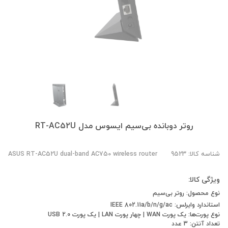
روتر دوبانده بی‌سیم ایسوس مدل RT-AC52U
شناسه کالا: 9523
ASUS RT-AC52U dual-band AC750 wireless router
ویژگی کالا:
نوع محصول: روتر بی‌سیم
استاندارد وایرلس: IEEE 802.11a/b/n/g/ac
نوع پورت‌ها: یک پورت WAN | چهار پورت LAN | یک پورت USB 2.0
تعداد آنتن: 3 عدد