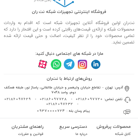
فروشگاه اینترنتی تجهیزات شبکه نت ران
نت‌ران اولین فروشگاه آنلاین تجهیزات شبکه است که اقدام به واردات
محصولات شبکه و ارائه‌ی قیمت‌های رقابتی کرده است و این افتخار را دارد که
تمامی محصولات خود را از نظر کیفیت، اصالت و حتی قیمت ارائه شده
تضمین نماید.
مارا در شبکه های اجتماعی دنبال کنید:
روش‌های ارتباط با نت‌ران
آدرس:
تهران – تقاطع خیابان ولیعصر و خیابان طالقانی، پاساژ نور، طبقه همکف
دوم، واحد 7048
تلفن تماس:
02186097720
-
02186097728
-
02186097629
02186097632
-
پیام رسان بله :
09370000724
محصولات پرفروش
دسترسی سریع
راهنمای مشتریان
کابل شبکه
درباره ما
قوانین و مقررات