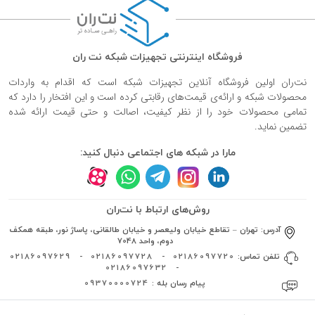
فروشگاه اینترنتی تجهیزات شبکه نت ران
نت‌ران اولین فروشگاه آنلاین تجهیزات شبکه است که اقدام به واردات
محصولات شبکه و ارائه‌ی قیمت‌های رقابتی کرده است و این افتخار را دارد که
تمامی محصولات خود را از نظر کیفیت، اصالت و حتی قیمت ارائه شده
تضمین نماید.
مارا در شبکه های اجتماعی دنبال کنید:
روش‌های ارتباط با نت‌ران
آدرس:
تهران – تقاطع خیابان ولیعصر و خیابان طالقانی، پاساژ نور، طبقه همکف
دوم، واحد 7048
تلفن تماس:
02186097720
-
02186097728
-
02186097629
02186097632
-
پیام رسان بله :
09370000724