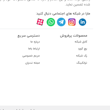
#داکت
شده تضمین نماید.
#داکت ساده
مارا در شبکه های اجتماعی دنبال کنید:
محصولات پرفروش
دسترسی سریع
کابل شبکه
درباره ما
پچ کورد
ارتباط باما
رک شبکه
حریم خصوصی
ترانکینگ
مجله نت‌ران