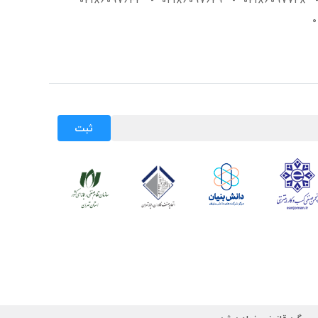
02186097632
-
02186097629
-
02186097728
-
ثبت