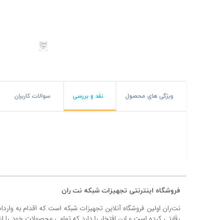
#پچ کورد لگراند
#پچ کورد نگزنس
#رک شبکه
#رک HPI
#ترانکینگ لگراند
ویژگی های محصول
نقد و بررسی
سوالات کاربران
#ترانکینگ دانوب
#سوکت شبکه
#کیستون شبکه
#پچ پنل لگراند
فروشگاه اینترنتی تجهیزات شبکه نت ران
#پچ پنل نگزنس
نت‌ران اولین فروشگاه آنلاین تجهیزات شبکه است که اقدام به وارد
رقابتی کرده است و این افتخار را دارد که تمامی محصولات خود را ا