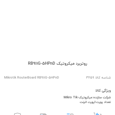
روتربرد میکروتیک RB911G-5HPnD
شناسه کالا: 3259
Mikrotik RouterBoard RB911G-5HPnD
ویژگی کالا:
شرکت سازنده:میکروتیک-Mikro Tik
تعداد پورت:1پورت اترنت