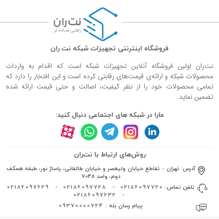
فروشگاه اینترنتی تجهیزات شبکه نت ران
نت‌ران اولین فروشگاه آنلاین تجهیزات شبکه است که اقدام به واردات
محصولات شبکه و ارائه‌ی قیمت‌های رقابتی کرده است و این افتخار را دارد که
تمامی محصولات خود را از نظر کیفیت، اصالت و حتی قیمت ارائه شده
تضمین نماید.
مارا در شبکه های اجتماعی دنبال کنید:
روش‌های ارتباط با نت‌ران
آدرس:
تهران – تقاطع خیابان ولیعصر و خیابان طالقانی، پاساژ نور، طبقه همکف
دوم، واحد 7048
تلفن تماس:
02186097720
-
02186097728
-
02186097629
02186097632
-
پیام رسان بله :
09370000724