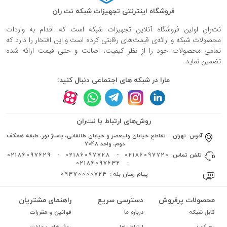
فروشگاه اینترنتی تجهیزات شبکه نت ران
نت‌ران اولین فروشگاه آنلاین تجهیزات شبکه است که اقدام به واردات
محصولات شبکه و ارائه‌ی قیمت‌های رقابتی کرده است و این افتخار را دارد که
تمامی محصولات خود را از نظر کیفیت، اصالت و حتی قیمت ارائه شده
تضمین نماید.
مارا در شبکه های اجتماعی دنبال کنید:
روش‌های ارتباط با نت‌ران
آدرس:
تهران – تقاطع خیابان ولیعصر و خیابان طالقانی، پاساژ نور، طبقه همکف
دوم، واحد 7048
تلفن تماس:
02186097720
-
02186097728
-
02186097629
02186097632
-
پیام رسان بله :
09370000724
محصولات پرفروش
دسترسی سریع
راهنمای مشتریان
کابل شبکه
درباره ما
قوانین و مقررات
پچ کورد
ارتباط باما
روش‌های پرداخت