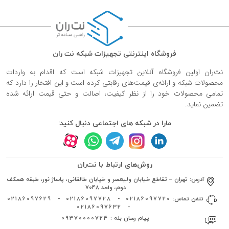
فروشگاه اینترنتی تجهیزات شبکه نت ران
نت‌ران اولین فروشگاه آنلاین تجهیزات شبکه است که اقدام به واردات
محصولات شبکه و ارائه‌ی قیمت‌های رقابتی کرده است و این افتخار را دارد که
تمامی محصولات خود را از نظر کیفیت، اصالت و حتی قیمت ارائه شده
تضمین نماید.
مارا در شبکه های اجتماعی دنبال کنید:
روش‌های ارتباط با نت‌ران
آدرس:
تهران – تقاطع خیابان ولیعصر و خیابان طالقانی، پاساژ نور، طبقه همکف
دوم، واحد 7048
تلفن تماس:
02186097720
-
02186097728
-
02186097629
02186097632
-
پیام رسان بله :
09370000724