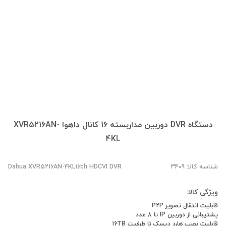
دستگاه DVR دوربین مداربسته 16 کانال داهوا XVR5216AN-
4KL
شناسه کالا: 3409
Dahua XVR5216AN-4KL16ch HDCVI DVR
ویژگی کالا:
قابلیت انتقال تصویر P2P
پشتیبانی از دوربین IP تا 8 عدد
قابلیت نصب هارد دیسک تا ظرفیت 16TB