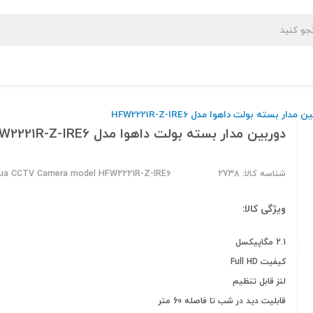
 مدار بسته بولت داهوا مدل HFW2221R-Z-IRE6
دوربین مدار بسته بولت داهوا مدل HFW2221R-Z-IRE6
شناسه کالا: 2738
hua CCTV Camera model HFW2221R-Z-IRE6
ویژگی کالا:
2.1 مگاپیکسل
کیفیت Full HD
لنز قابل تنظیم
قابلیت دید در شب تا فاصله 60 متر