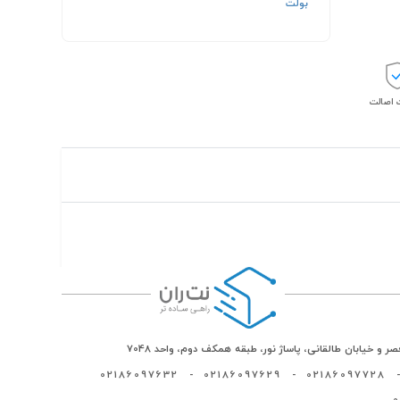
بولت
اصالت
ر و خیابان طالقانی، پاساژ نور، طبقه همکف دوم، واحد 7048
02186097632
-
02186097629
-
02186097728
-