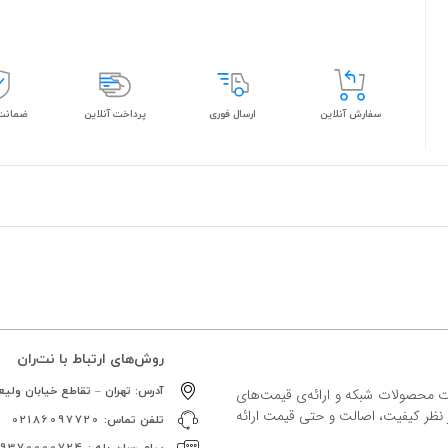
سفارش آنلاین
ارسال فوری
پرداخت آنلاین
ضمانت 
روش‌های ارتباط با نت‌ران
آدرس:
تهران – تقاطع خیابان ولیعص
ات محصولات شبکه و ارائه‌ی قیمت‌های
ز نظر کیفیت، اصالت و حتی قیمت ارائه
تلفن تماس:
02186097720
پیام رسان بله :
09370000724