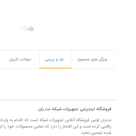
#پچ کورد لگراند
#پچ کورد نگزنس
#رک شبکه
#رک HPI
#ترانکینگ لگراند
ویژگی های محصول
نقد و بررسی
سوالات کاربران
#ترانکینگ دانوب
#سوکت شبکه
#کیستون شبکه
فروشگاه اینترنتی تجهیزات شبکه نت ران
#پچ پنل لگراند
نت‌ران اولین فروشگاه آنلاین تجهیزات شبکه است که اقدام به وارد
#پچ پنل نگزنس
رقابتی کرده است و این افتخار را دارد که تمامی محصولات خود را ا
شده تضمین نماید.