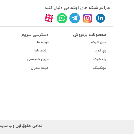
#داکت
مارا در شبکه های اجتماعی دنبال کنید:
#داکت ساده
محصولات پرفروش
دسترسی سریع
کابل شبکه
درباره ما
پچ کورد
ارتباط باما
رک شبکه
حریم خصوصی
ترانکینگ
مجله نت‌ران
تمامی حقوق این وب سایت ب