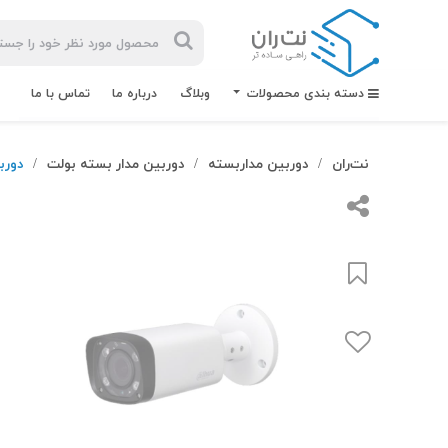
دسته بندی محصولات
وبلاگ
درباره ما
تماس با ما
نت‌ران
دوربین مداربسته
دوربین مدار بسته بولت
دوربین
/
/
/
بیشترین
جستجوهای
اخیر
#کابل شبکه
#کابل شبکه لگراند
#کابل شبکه نگزنس