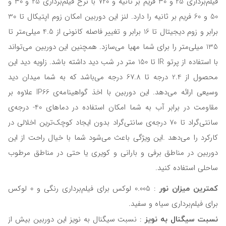
فیلم‌برداری 25 و 30 فریم بر ثانیه و 720 با نرخ فیلم‌برداری 25 و 30 و
50 و 60 فریم بر ثانیه را دارد. لنز این دوربین امکان زوم اپتیکال تا 30
برابر و زوم دیجیتال تا 16 برابر و تغییر فاصله کانونی از 4.5 میلی‌متر تا
135 میلی‌متر را برای شما مهیا می‌سازد. همچنین این دوربین می‌تواند
با استفاده از پرتو IR تا 150 متر در شب دید داشته باشد. زاویه دید این
محصول از 2.4 درجه تا 67.8 درجه می‌باشد که به شما میدان دید
وسیعی ارائه می‌دهد. این دوربین با اخذ گواهینامه‌ی IP66 علاوه بر
مقاومت در برابر آب به شما امکان استفاده در دماهای 40- درجه‌ی
سانتی‌گراد تا 70 درجه‌ی سانتی‌گراد بدون ایجاد کوچک‌ترین اخلالی در
کارکرد را می‌دهد .این ویژگی باعث می‌شود شما با خیال راحت از این
دوربین در مناطق برفی و بارانی و کویری یا حتی در مناطق مرطوب
ساحلی استفاده کنید.
کمترین میزان نور
: 0.005 لوکس برای فیلم‌برداری رنگی و 0 لوکس
برای فیلم‌برداری سیاه و سفید.
نسبت سیگنال به نویز
: نسبت سیگنال به نویز این دوربین بیش از