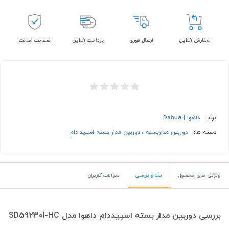
سفارش آنلاین
ارسال فوری
پرداخت آنلاین
ضمانت اصالت
برند:
داهوا | Dahua
دسته ها:
دوربین مداربسته
،
دوربین مدار بسته اسپید دام
ویژگی های محصول
نقد و بررسی
سوالات کاربران
بررسی دوربین مدار بسته اسپیددام داهوا مدل SD59230I-HC