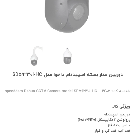
دوربین مدار بسته اسپیددام داهوا مدل SD59230I-HC
شناسه کالا: 2403
speeddam Dahua CCTV Camera model SD59230I-HC
ویژگی کالا:
دوربین اسپیددام
رزولوشن 2مگاپیسکل (1920*1080)
جنس بدنه فلز
ضد آب، ضد گرد و غبار