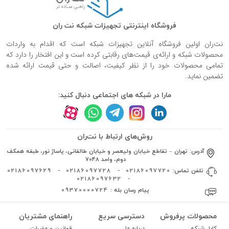
فروشگاه اینترنتی تجهیزات شبکه نت ران
نت‌ران اولین فروشگاه آنلاین تجهیزات شبکه است که اقدام به واردات
محصولات شبکه و ارائه‌ی قیمت‌های رقابتی کرده است و این افتخار را دارد که
تمامی محصولات خود را از نظر کیفیت، اصالت و حتی قیمت ارائه شده
تضمین نماید.
مارا در شبکه های اجتماعی دنبال کنید:
روش‌های ارتباط با نت‌ران
آدرس:
تهران – تقاطع خیابان ولیعصر و خیابان طالقانی، پاساژ نور، طبقه همکف
دوم، واحد 7048
تلفن تماس:
02186097720
-
02186097728
-
02186097629
02186097632
-
پیام رسان بله :
09370000724
محصولات پرفروش
دسترسی سریع
راهنمای مشتریان
کابل شبکه
درباره ما
قوانین و مقررات