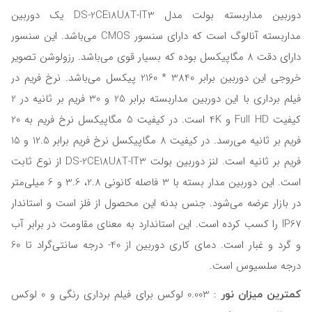
دوربین مداربسته بولت مدل DS-2CE18U8T-IT3 یک دوربین
مداربسته آنالوگ است که دارای سنسور CMOS می‌باشد. این سنسور
دارای دقت 8 مگاپیکسل بوده که بسیار قوی می‌باشد. رزولوشن تصویر
خروجی این دوربین برابر 3840 * 2160 پیکسل می‌باشد. نرخ فریم در
فیلم برداری با این دوربین مداربسته برابر 25 و 30 فریم بر ثانیه در 2
کیفیت Full HD و 4K است. در کیفیت 5 مگاپیکسل نرخ فریم به 20
فریم بر ثانیه می‌رسد. در کیفیت 8 مگاپیکسل نرخ فریم برابر 12.5 و 15
فریم بر ثانیه است. لنز دوربین بولت DS-2CE18U8T-IT3 از نوع ثابت
است. این دوربین مدار بسته با 3 فاصله کانونی 2.8، 3.6 و 6 میلی‌متر
در بازار عرضه می‌شود. جنس بدنه این محصول از فلز است و استاندار
IP67 را کسب کرده است. این استاندارد به معنای مقاومت در برابر آب
و گرد و غبار است. دمای کاری دوربین از 40- درجه سانتی‌گراد تا 60
درجه سلسیوس است.
کمترین میزان نور
: 0.003 لوکس برای فیلم برداری رنگی و 0 لوکس