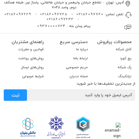
آدرس:
تهران – تقاطع خیابان ولیعصر و خیابان طالقانی، پاساژ نور، طبقه همکف
دوم، واحد 7048
تلفن تماس:
02186097720
-
02186097728
-
02186097629
02186097632
-
پیام رسان بله :
09370000724
محصولات پرفروش
دسترسی سریع
راهنمای مشتریان
کابل شبکه
درباره ما
قوانین و مقررات
پچ کورد
ارتباط باما
روش‌های پرداخت
رک شبکه
حریم خصوصی
روش‌های ارسال
ترانکینگ
مجله نت‌ران
شرایط مرجوعی
از جدیدترین تخفیف‌ها با خبر شوید:
ثبت