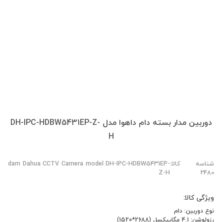
دوربین مدار بسته دام داهوا مدل DH-IPC-HDBW5431EP-Z-
H
شناسه کالا:
dam Dahua CCTV Camera model DH-IPC-HDBW5431EP-
Z-H
2480
ویژگی کالا:
نوع دوربین: دام
رزولوشن: 4.1 مگاپیکسل (2688*1520)