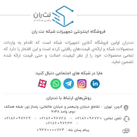
فروشگاه اینترنتی تجهیزات شبکه نت ران
نت‌ران اولین فروشگاه آنلاین تجهیزات شبکه است که اقدام به واردات
محصولات شبکه و ارائه‌ی قیمت‌های رقابتی کرده است و این افتخار را دارد که
تمامی محصولات خود را از نظر کیفیت، اصالت و حتی قیمت ارائه شده
تضمین نماید.
مارا در شبکه های اجتماعی دنبال کنید:
روش‌های ارتباط با نت‌ران
آدرس:
تهران – تقاطع خیابان ولیعصر و خیابان طالقانی، پاساژ نور، طبقه همکف
دوم، واحد 7048
تلفن تماس:
02186097720
-
02186097728
-
02186097629
02186097632
-
پیام رسان بله :
09370000724