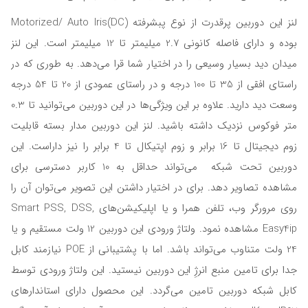
لنز این دوربین پرقدرت از نوع پبشرفته (Motorized/ Auto Iris(DC
بوده و دارای فاصله کانونی 2.7 میلیمتر تا 12 میلیمتر است. این لنز
میدان دید بسیار وسیعی را در اختیار شما قرا می‌دهد. به طوری که در
راستای افقی از 35 تا 100 درجه و در راستای عمودی از 20 تا 54 درجه
وسعت دید دارید. علاوه بر این ویژگی‌‌ها در این دوربین می‌توانید تا 0.3
متر فوکوس نزدیک داشته باشید. لنز این دوربین مدار بسته قابلیت
زوم دیجیتال تا 16 برابر و زوم اپتیکال تا 4 برابر را نیز داراست. این
دوربین تحت شبکه می‌تواند حداقل به 10 کاربر دسترسی برای
مشاهده تصاویر دهد. برای در اختیار داشتن این تصویر می‌توان آن را
روی مرورگر وب، تلفن همرا و یا اپلیکیشن‌های Smart PSS, DSS,
Easy4ip مشاهده نمود. ولتاژ ورودی این دوربین 12 ولت مستقیم و یا
24 ولت متناوب می‌تواند باشد. اما با پشتیبانی از POE نیازمند کابل
جدا برای تامین منبع انرژِ این دوربین نیستید. این ولتاژ ورودی توسط
کابل شبکه دوربین تامین می‌گردد. این محصول دارای استاندارهای