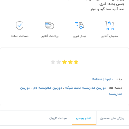
جنس بدنه: فلزی
ضد آب، ضد گرد و غبار
سفارش آنلاین
ارسال فوری
پرداخت آنلاین
ضمانت اصالت
برند:
داهوا | Dahua
دسته ها:
دوربین مداربسته تحت شبکه
،
دوربین مداربسته دام
،
دوربین
مداربسته
ویژگی های محصول
نقد و بررسی
سوالات کاربران