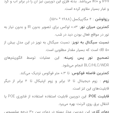
IP67 و IK10 می‌باشد. بدنه فلزی این دوربین نیز آن را در برابر آب و گرد
و غبار بسیار مقاوم کرده است.
رزولوشن
: 4 مگاپیکسل (2688 * 1520).
کمترین میزان نور
: 0.03 لوکس برای تصویر بدون IR و بدون نیاز به
نور در مواقع فعال بودن دید در شب.
نسبت سیگنال به نویز
: نسبت سیگنال به نویز در این مدل بیش از
50 dB است که بسیار مقدار مطلوبی است.
تصحیح نور پس زمینه
: این عملیات توسط الگوریتم‌های
BLC/HLC/WDR انجام می‌شود.
کمترین فاصله فوکوس
: تا 0.3 متر فوکوس نزدیک می‌کند.
زوم
: زوم دیجیتال تا 16 برابر و زوم اپتیکال تا 4 برابر از دیگر
قابلیت‌های این لنز است.
قابلیت POE
: این دوربین قابلیت استفاده استفاده از فناوری POE یا
انتقال برق روی اترنت بهره می‌برد.
دمای کاری
: این دوربین مدار بسته در دمای بین 30 درجه سلسیوس