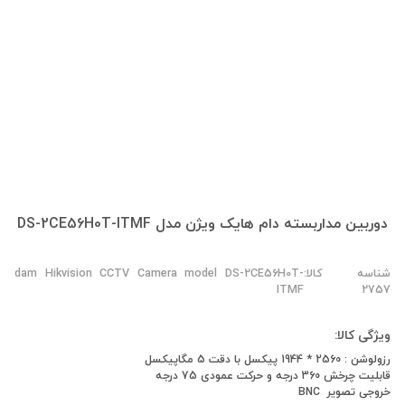
دوربين مداربسته دام هايک ويژن مدل DS-2CE56H0T-ITMF
شناسه کالا:
dam Hikvision CCTV Camera model DS-2CE56H0T-
ITMF
2757
ویژگی کالا:
رزولوشن :
2560
*
1944
پیکسل با دقت
5
مگاپیکسل
قابلیت چرخش
360
درجه و حرکت عمودی
75
درجه
خروجی تصویر
BNC