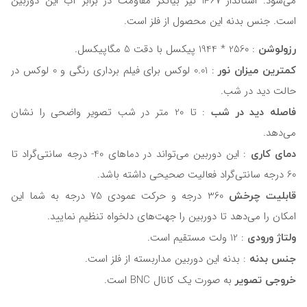
می‌شود. استاندار IP67 نیز بیانگر مقاومت در برابر آب این دوربین
است. جنس بدنه این محصول از فلز است.
رزولوشن
: 2560 * 1944 پیکسل با دقت 5 مگاپیکسل.
کمترین میزان نور
: 0.01 لوکس برای فیلم برداری رنگی و 0 لوکس در
حالت دید در شب.
فاصله دید در شب
: تا 20 متر در شب تصویر واضحی را نشان
می‌دهد.
دمای کاری
: این دوربین می‌تواند در دماهای 40- درجه سانتی‌گراد تا
60 درجه سانتی‌گراد فعالیت صحیحی داشته باشد.
قابلیت چرخش
360 درجه و حرکت عمودی 75 درجه به شما این
امکان را می‌دهد تا دوربین را جهت‌های دلخواه تنظیم نمایید.
ولتاژ ورودی
: 12 ولت مستقیم است.
جنس بدنه
: بدنه این دوربین مداربسته از فلز است.
خروجی تصویر
به صورت یک کانال BNC است.