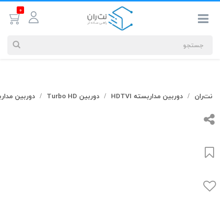
0
جستجوهای
نت‌ران
دوربین مداربسته HDTVI
دوربین Turbo HD
دوربین مدار
/
/
/
شما
#کابل شبکه
بیشترین
جستجوهای
اخیر
#کابل شبکه
#کابل شبکه لگراند
#کابل شبکه نگزنس