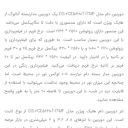
دوربين دام مدل DS-2CE56H0T-ITMF یک دوربین مداربسته آنالوگ از
هایک ویژن است که دارای سنسوری با دقت 5 مگاپیکسل می‌باشد.
این سنسور دارای رزولوشن 2560 * 1944 است. نرخ فریم در فیلم‌برداری
با این دوربین بسیار مناسب است. به طوری که برای فیلم‌برداری با
رزولوشن 1920 * 1080 و یا 2560 * 1440 پیکسل نرخ فریم 25 و 30 فریم
بر ثانیه را در اختیار دارید. در کیفیت 2560 * 1944 پیکسل نیز تا 20
فریم بر ثانیه نرخ فریم دریافت می‌کنید. فیلم‌برداری رنگی در این
دوربین مدار بسته دام نیازمند 0.01 لوکس نور در محیط است. اما
چنانچه این میزان نور در محیط وجود نداشت، می‌توانید با استفاده از
قابلیت دید در شب، با این دوربین تا فاصله 20 متر را به طور واضح
مشاهده نمایید.
لنز دوربين دام هايک ويژن مدل DS-2CE56H0T-ITMF از نوع ثابت
است. این دوربین با لنزهای 2.8، 3.6 و 6 میلی‌متری در بازار عرضه