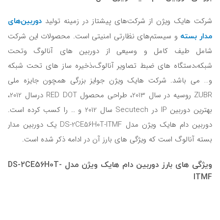
دوربین‌های
شرکت هایک ویژن از شرکت‌های پیشتاز در زمینه تولید
مدار بسته
و سیستم‌های نظارتی امنیتی است. محصولات این شرکت
شامل طیف کامل و وسیعی از دوربین های آنالوگ وتحت
شبکه،دستگاه های ضبط تصاویر آنالوگ،ذخیره ساز های تحت شبکه
و… می باشد. شرکت هایک ویژن جوایز بزرگی همچون جایزه ملی
ZUBR روسیه در سال 2013، طراحی محصول RED DOT درسال 2012،
بهترین دوربین IP در Secutech سال 2012 و .. را کسب کرده است.
دوربين دام هايک ويژن مدل DS-2CE56H0T-ITMF یک دوربین مدار
بسته آنالوگ است که ویژگی های بارز آن در ادامه ذکر شده است.
ویژگی های بارز دوربين دام هايک ويژن مدل DS-2CE56H0T-
ITMF