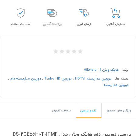
سفارش آنلاین
ارسال فوری
پرداخت آنلاین
ضمانت اصالت
برند:
هایک ویژن | Hikvision
دسته ها:
دوربین مداربسته HDTVI
،
دوربین Turbo HD
،
دوربین مداربسته دام
،
دوربین مداربسته
ویژگی های محصول
نقد و بررسی
سوالات کاربران
بررسی دوربين دام هايک ويژن مدل DS-2CE56H0T-ITMF