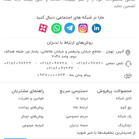
تضمین نماید.
مارا در شبکه های اجتماعی دنبال کنید:
روش‌های ارتباط با نت‌ران
آدرس:
تهران – تقاطع خیابان ولیعصر و خیابان طالقانی، پاساژ نور، طبقه همکف
دوم، واحد 7048
تلفن تماس:
02186097720
-
02186097728
-
02186097629
02186097632
-
پیام رسان بله :
09370000724
محصولات پرفروش
دسترسی سریع
راهنمای مشتریان
کابل شبکه
درباره ما
قوانین و مقررات
پچ کورد
ارتباط باما
روش‌های پرداخت
رک شبکه
حریم خصوصی
روش‌های ارسال
ترانکینگ
مجله نت‌ران
شرایط مرجوعی
از جدیدترین تخفیف‌ها با خبر شوید: