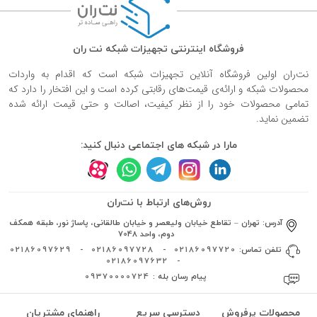
فروشگاه اینترنتی تجهیزات شبکه نت ران
نت‌ران اولین فروشگاه آنلاین تجهیزات شبکه است که اقدام به واردات
محصولات شبکه و ارائه‌ی قیمت‌های رقابتی کرده است و این افتخار را دارد که
تمامی محصولات خود را از نظر کیفیت، اصالت و حتی قیمت ارائه شده
تضمین نماید.
مارا در شبکه های اجتماعی دنبال کنید:
روش‌های ارتباط با نت‌ران
آدرس:
تهران – تقاطع خیابان ولیعصر و خیابان طالقانی، پاساژ نور، طبقه همکف
دوم، واحد 7048
تلفن تماس:
02186097720
-
02186097728
-
02186097629
02186097632
-
پیام رسان بله :
09370000724
محصولات پرفروش
دسترسی سریع
راهنمای مشتریان