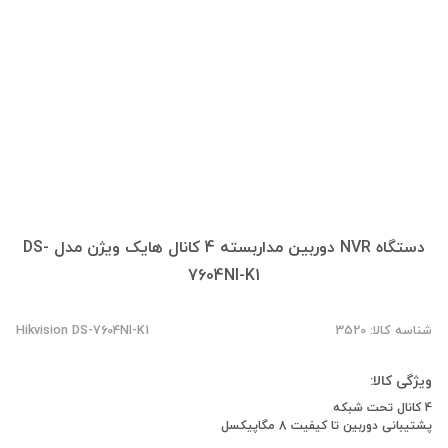
دستگاه NVR دوربین مدار‌بسته 4 کانال هایک ویژن مدل DS-
7604NI-K1
شناسه کالا: 3520
Hikvision DS-7604NI-K1
ویژگی کالا:
4 کانال تحت شبکه
پشتیبانی دوربین تا کیفیت 8 مگاپیکسل