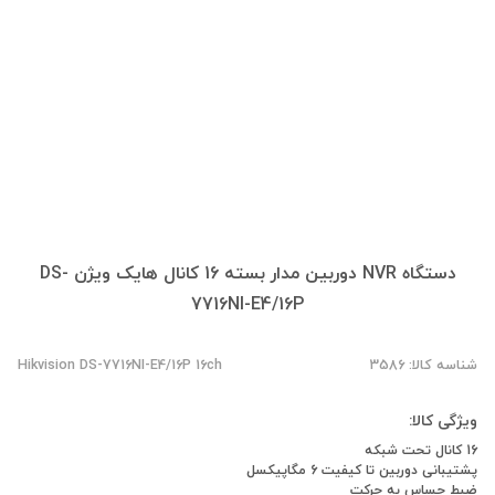
دستگاه NVR دوربین مدار بسته 16 کانال هایک ویژن DS-
7716NI-E4/16P
شناسه کالا: 3586
Hikvision DS-7716NI-E4/16P 16ch
ویژگی کالا:
16 کانال تحت شبکه
پشتیبانی دوربین تا کیفیت 6 مگاپیکسل
ضبط حساس به حرکت