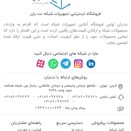
فروشگاه اینترنتی تجهیزات شبکه نت ران
نت‌ران اولین فروشگاه آنلاین تجهیزات شبکه است که اقدام به واردات
محصولات شبکه و ارائه‌ی قیمت‌های رقابتی کرده است و این افتخار را دارد که
تمامی محصولات خود را از نظر کیفیت، اصالت و حتی قیمت ارائه شده
تضمین نماید.
مارا در شبکه های اجتماعی دنبال کنید:
روش‌های ارتباط با نت‌ران
آدرس:
تهران – تقاطع خیابان ولیعصر و خیابان طالقانی، پاساژ نور، طبقه همکف
دوم، واحد 7048
تلفن تماس:
02186097720
-
02186097728
-
02186097629
02186097632
-
پیام رسان بله :
09370000724
محصولات پرفروش
دسترسی سریع
راهنمای مشتریان
کابل شبکه
درباره ما
قوانین و مقررات