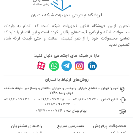
فروشگاه اینترنتی تجهیزات شبکه نت ران
نت‌ران اولین فروشگاه آنلاین تجهیزات شبکه است که اقدام به واردات
محصولات شبکه و ارائه‌ی قیمت‌های رقابتی کرده است و این افتخار را دارد که
تمامی محصولات خود را از نظر کیفیت، اصالت و حتی قیمت ارائه شده
تضمین نماید.
مارا در شبکه های اجتماعی دنبال کنید:
روش‌های ارتباط با نت‌ران
آدرس:
تهران – تقاطع خیابان ولیعصر و خیابان طالقانی، پاساژ نور، طبقه همکف
دوم، واحد 7048
تلفن تماس:
02186097720
-
02186097728
-
02186097629
02186097632
-
پیام رسان بله :
09370000724
محصولات پرفروش
دسترسی سریع
راهنمای مشتریان
کابل شبکه
درباره ما
قوانین و مقررات