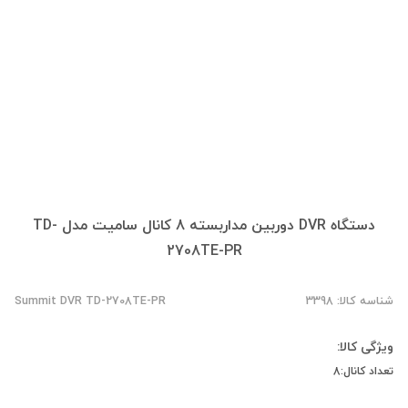
دستگاه DVR دوربین مداربسته 8 کانال سامیت مدل TD-
2708TE-PR
شناسه کالا: 3398
Summit DVR TD-2708TE-PR
ویژگی کالا:
تعداد کانال:8