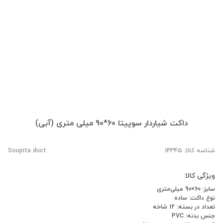
داکت شیاردار سوپیتا 60*90 میلی‌ متری (آبی)
شناسه کالا: 14345
Soupita duct
ویژگی کالا:
سایز: 60×90 میلی‌متری
نوع داکت: ساده
تعداد در بسته: 12 شاخه
جنس بدنه: PVC