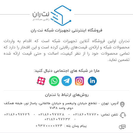
فروشگاه اینترنتی تجهیزات شبکه نت ران
نت‌ران اولین فروشگاه آنلاین تجهیزات شبکه است که اقدام به واردات
محصولات شبکه و ارائه‌ی قیمت‌های رقابتی کرده است و این افتخار را دارد که
تمامی محصولات خود را از نظر کیفیت، اصالت و حتی قیمت ارائه شده
تضمین نماید.
مارا در شبکه های اجتماعی دنبال کنید:
روش‌های ارتباط با نت‌ران
آدرس:
تهران – تقاطع خیابان ولیعصر و خیابان طالقانی، پاساژ نور، طبقه همکف
دوم، واحد 7048
تلفن تماس:
02186097720
-
02186097728
-
02186097629
02186097632
-
پیام رسان بله :
09370000724