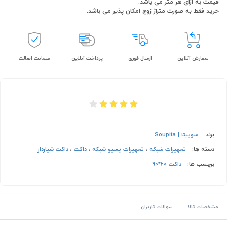
قیمت به ازای هر متر می باشد.
خرید فقط به صورت متراژ زوج امکان پذیر می باشد.
سفارش آنلاین
ارسال فوری
پرداخت آنلاین
ضمانت اصالت
برند:
سوپیتا | Soupita
دسته ها:
تجهیزات شبکه
،
تجهیزات پسیو شبکه
،
داکت
،
داکت شیاردار
برچسب ها:
داکت 60*90
مشخصات کالا
سوالات کاربران