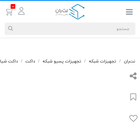
0
جستجوهای
نت‌ران
تجهیزات شبکه
تجهیزات پسیو شبکه
داکت
داکت شیار
/
/
/
/
شما
#کابل شبکه
بیشترین
جستجوهای
اخیر
#کابل شبکه
#کابل شبکه لگراند
#کابل شبکه نگزنس