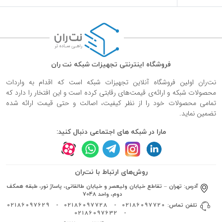
فروشگاه اینترنتی تجهیزات شبکه نت ران
نت‌ران اولین فروشگاه آنلاین تجهیزات شبکه است که اقدام به واردات
محصولات شبکه و ارائه‌ی قیمت‌های رقابتی کرده است و این افتخار را دارد که
تمامی محصولات خود را از نظر کیفیت، اصالت و حتی قیمت ارائه شده
تضمین نماید.
مارا در شبکه های اجتماعی دنبال کنید:
روش‌های ارتباط با نت‌ران
آدرس:
تهران – تقاطع خیابان ولیعصر و خیابان طالقانی، پاساژ نور، طبقه همکف
دوم، واحد 7048
تلفن تماس:
02186097720
-
02186097728
-
02186097629
02186097632
-