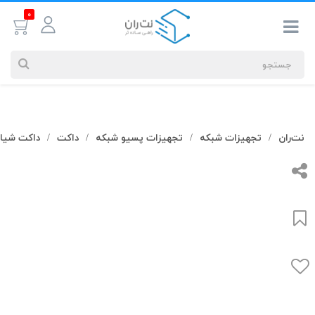
0
جستجوهای
نت‌ران
تجهیزات شبکه
تجهیزات پسیو شبکه
داکت
داکت شیار
/
/
/
/
شما
#کابل شبکه
بیشترین
جستجوهای
اخیر
#کابل شبکه
#کابل شبکه لگراند
#کابل شبکه نگزنس