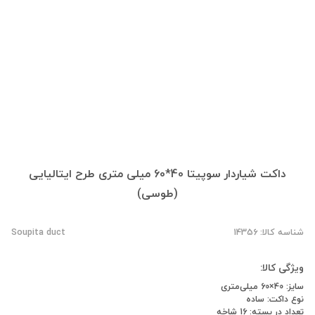
داکت شیاردار سوپیتا 40*60 میلی‌ متری طرح ایتالیایی
(طوسی)
شناسه کالا: 14356
Soupita duct
ویژگی کالا:
سایز: 40×60 میلی‌متری
نوع داکت: ساده
تعداد در بسته: 16 شاخه