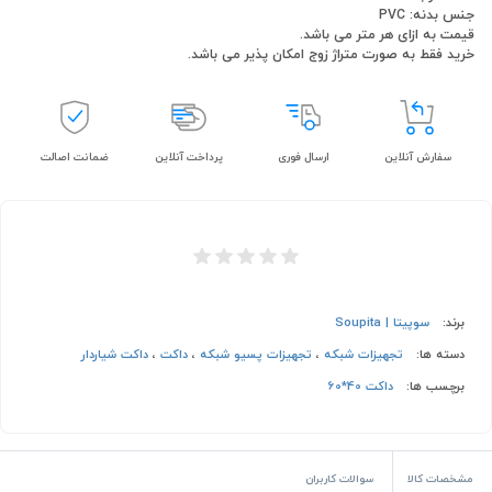
جنس بدنه: PVC
قیمت به ازای هر متر می باشد.
خرید فقط به صورت متراژ زوج امکان پذیر می باشد.
سفارش آنلاین
ارسال فوری
پرداخت آنلاین
ضمانت اصالت
برند:
سوپیتا | Soupita
دسته ها:
تجهیزات شبکه
،
تجهیزات پسیو شبکه
،
داکت
،
داکت شیاردار
برچسب ها:
داکت 40*60
مشخصات کالا
سوالات کاربران