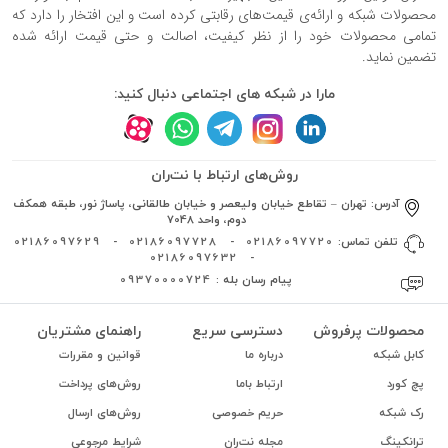
محصولات شبکه و ارائه‌ی قیمت‌های رقابتی کرده است و این افتخار را دارد که
تمامی محصولات خود را از نظر کیفیت، اصالت و حتی قیمت ارائه شده
تضمین نماید.
مارا در شبکه های اجتماعی دنبال کنید:
روش‌های ارتباط با نت‌ران
آدرس:
تهران – تقاطع خیابان ولیعصر و خیابان طالقانی، پاساژ نور، طبقه همکف
دوم، واحد 7048
تلفن تماس:
02186097720
-
02186097728
-
02186097629
02186097632
-
پیام رسان بله :
09370000724
محصولات پرفروش
دسترسی سریع
راهنمای مشتریان
کابل شبکه
درباره ما
قوانین و مقررات
پچ کورد
ارتباط باما
روش‌های پرداخت
رک شبکه
حریم خصوصی
روش‌های ارسال
ترانکینگ
مجله نت‌ران
شرایط مرجوعی