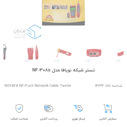
تستر شبکه نویافا مدل NF-308s
شناسه کالا: 14624
NOYAFA NF‑308S Network Cable Tester
سفارش آنلاین
ارسال فوری
پرداخت آنلاین
ضمانت اصالت