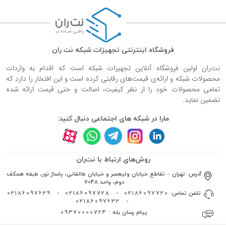
فروشگاه اینترنتی تجهیزات شبکه نت ران
نت‌ران اولین فروشگاه آنلاین تجهیزات شبکه است که اقدام به واردات
محصولات شبکه و ارائه‌ی قیمت‌های رقابتی کرده است و این افتخار را دارد که
تمامی محصولات خود را از نظر کیفیت، اصالت و حتی قیمت ارائه شده
تضمین نماید.
مارا در شبکه های اجتماعی دنبال کنید:
روش‌های ارتباط با نت‌ران
آدرس:
تهران – تقاطع خیابان ولیعصر و خیابان طالقانی، پاساژ نور، طبقه همکف
دوم، واحد 7048
تلفن تماس:
02186097720
-
02186097728
-
02186097629
02186097632
-
پیام رسان بله :
09370000724