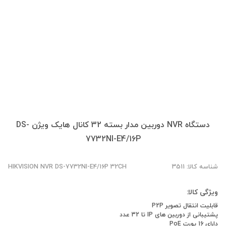
دستگاه NVR دوربین مدار بسته 32 کانال هایک ویژن DS-
7732NI-E4/16P
شناسه کالا: 3511
HIKVISION NVR DS-7732NI-E4/16P 32CH
ویژگی کالا:
قابلیت انتقال تصویر P2P
پشتیبانی از دوربین های IP تا 32 عدد
دارای 16 پورت PoE