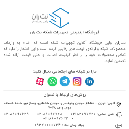
فروشگاه اینترنتی تجهیزات شبکه نت ران
نت‌ران اولین فروشگاه آنلاین تجهیزات شبکه است که اقدام به واردات
محصولات شبکه و ارائه‌ی قیمت‌های رقابتی کرده است و این افتخار را دارد که
تمامی محصولات خود را از نظر کیفیت، اصالت و حتی قیمت ارائه شده
تضمین نماید.
مارا در شبکه های اجتماعی دنبال کنید:
روش‌های ارتباط با نت‌ران
آدرس:
تهران – تقاطع خیابان ولیعصر و خیابان طالقانی، پاساژ نور، طبقه همکف
دوم، واحد 7048
تلفن تماس:
02186097720
-
02186097728
-
02186097629
02186097632
-
پیام رسان بله :
09370000724