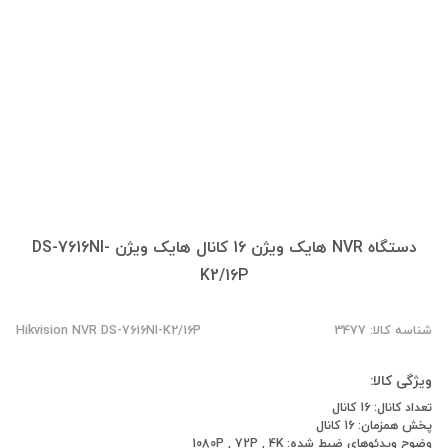
دستگاه NVR هایک ویژن 16 کانال هایک ویژن DS-7616NI-
K2/16P
شناسه کالا: 3477
Hikvision NVR DS-7616NI-K2/16P
ویژگی کالا:
تعداد کانال: 16 کانال
پخش همزمان: 16 کانال
وضوح ویدئوهای ضبط شده: 1080P , 72P , 4K