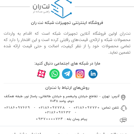
فروشگاه اینترنتی تجهیزات شبکه نت ران
نت‌ران اولین فروشگاه آنلاین تجهیزات شبکه است که اقدام به واردات
محصولات شبکه و ارائه‌ی قیمت‌های رقابتی کرده است و این افتخار را دارد که
تمامی محصولات خود را از نظر کیفیت، اصالت و حتی قیمت ارائه شده
تضمین نماید.
مارا در شبکه های اجتماعی دنبال کنید:
روش‌های ارتباط با نت‌ران
آدرس:
تهران – تقاطع خیابان ولیعصر و خیابان طالقانی، پاساژ نور، طبقه همکف
دوم، واحد 7048
تلفن تماس:
02186097720
-
02186097728
-
02186097629
02186097632
-
پیام رسان بله :
09370000724