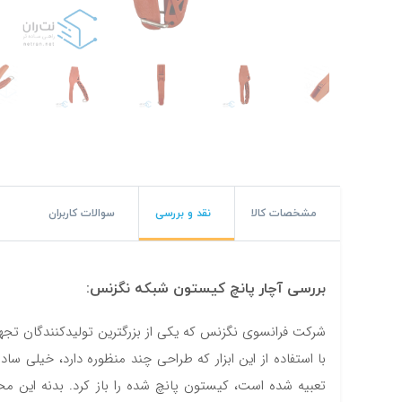
#پچ کورد لگراند
#پچ کورد نگزنس
#رک شبکه
#رک HPI
#ترانکینگ لگراند
#ترانکینگ دانوب
مشخصات کالا
نقد و بررسی
سوالات کاربران
#سوکت شبکه
بررسی آچار پانچ کیستون شبکه نگزنس:
#کیستون شبکه
#پچ پنل لگراند
شرکت فرانسوی نگزنس که یکی از بزرگترین تولیدکنندگان تجه
#پچ پنل نگزنس
تعبیه شده است، کیستون پانچ شده را باز کرد. بدنه این