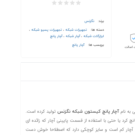
برند:
نگزنس
دسته ها:
تجهیزات شبکه
،
تجهیزات پسیو شبکه
،
ابزارآلات شبکه
،
آچار شبکه
،
آچار پانچ
برچسب ها:
آچار پانچ
اصالت
آچار پانچ کیستون شبکه نگزنس
 به نام
تولید کرده است.
 این ابزار که طراحی چند منظوره دارد، خیلی ساده می‌توان انواع کیستون نگزنس Cat7, Cat6, Cat5 هم UTP و SFTP را پانچ کرد یا حتی با استفاده از قسمت پایینی آچار که زائده ای
ن آچار کم است و سایز کوچکی دارد که اصطلاحا خوش دست