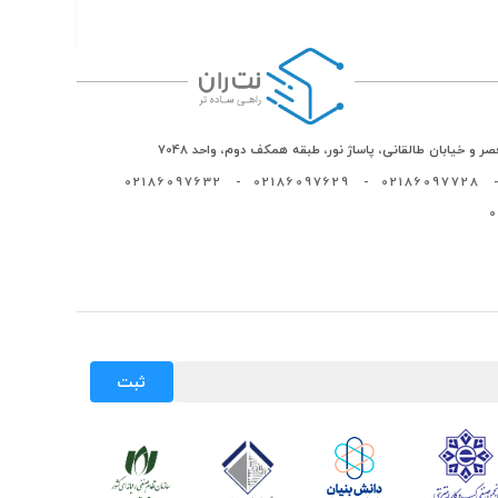
ر و خیابان طالقانی، پاساژ نور، طبقه همکف دوم، واحد 7048
02186097632
-
02186097629
-
02186097728
-
ثبت