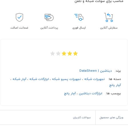
مناسب برای سوکت شبکه و تلفن
سفارش آنلاین
ارسال فوری
پرداخت آنلاین
ضمانت اصالت
برند:
دیتاشین | DataSheen
دسته ها:
تجهیزات شبکه
،
تجهیزات پسیو شبکه
،
ابزارآلات شبکه
،
آچار شبکه
،
آچار پانچ
برچسب ها:
ابزارآلات دیتاشین
،
آچار پانچ
ویژگی های محصول
سوالات کاربران