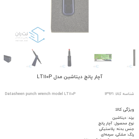
آچار پانچ دیتاشین مدل LT110P
شناسه کالا: 13921
Datasheen punch wrench model LT110P
ویژگی کالا:
برند: دیتاشین
نوع محصول: آچار پانچ
جنس بدنه: پلاستیکی
رنگ: مشکی، سرمه‌ای