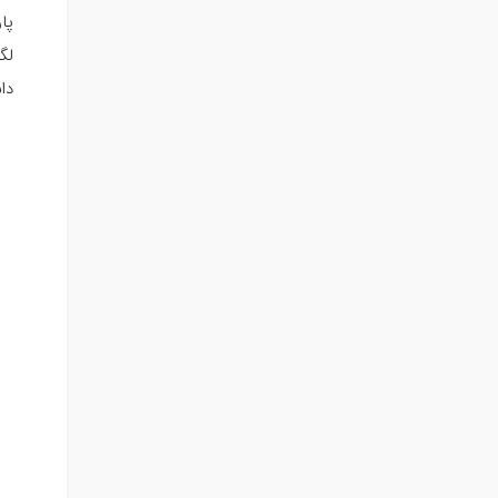
پا
لگر
دا