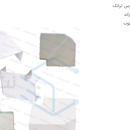
رس ترانک
اند
نوب