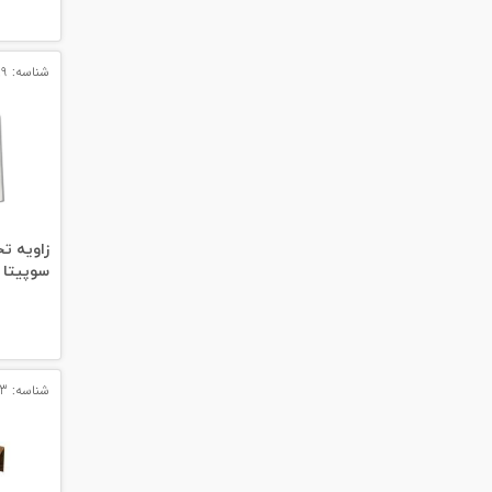
#پچ کورد لگراند
#پچ کورد نگزنس
شناسه: 1889
#رک شبکه
#رک HPI
#ترانکینگ لگراند
#ترانکینگ دانوب
سوپیتا 
#سوکت شبکه
#کیستون شبکه
شناسه: 1943
#پچ پنل لگراند
#پچ پنل نگزنس