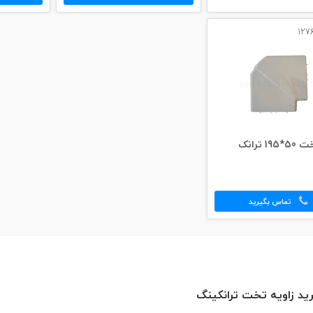
زاویه تخت 50*195 ترانک
تماس بگیرید
ید زاویه تخت ترانکینگ