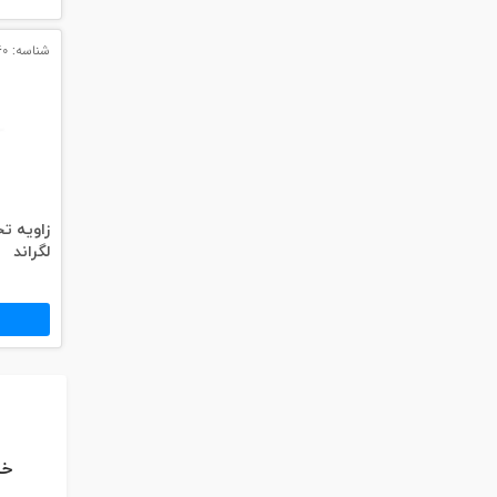
شناسه: 12760
لگراند
خر