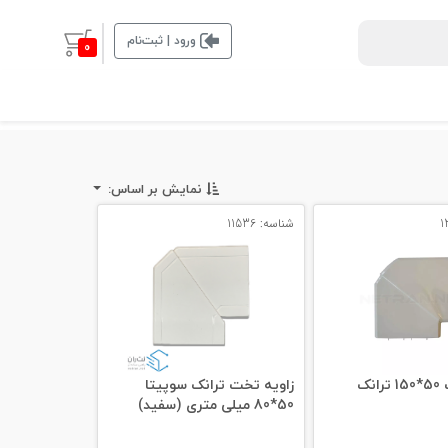
ورود | ثبت‌نام
0
نمایش بر اساس:
شناسه: 11536
زاویه تخت 50*150 ترانک
زاویه تخت ترانک سوپیتا
50*80 میلی‌ متری (سفید)