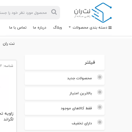
دسته بندی محصولات
وبلاگ
درباره ما
تماس با ما
نت ران
فیلتر
شناسه: 12302
بیشترین
جستجوهای
محصولات جدید
اخیر
بالاترین امتیاز
#کابل شبکه
#کابل شبکه لگراند
فقط کالاهای موجود
لگراند
#کابل شبکه نگزنس
دارای تخفیف