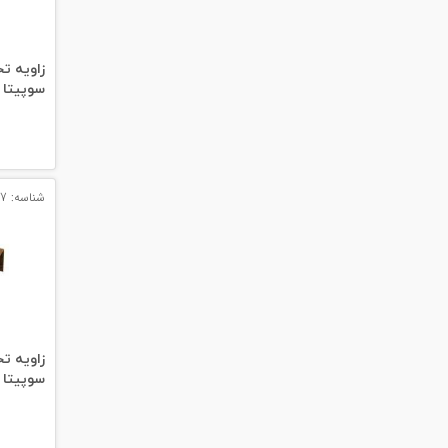
#داکت
#داکت ساده
سوپیتا
شناسه: 1737
سوپیتا 