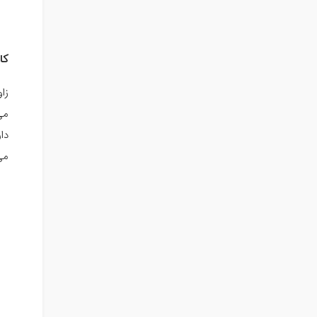
کا
زا
دا
می