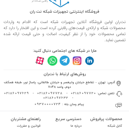
فروشگاه اینترنتی تجهیزات شبکه نت ران
نت‌ران اولین فروشگاه آنلاین تجهیزات شبکه است که اقدام به واردات
محصولات شبکه و ارائه‌ی قیمت‌های رقابتی کرده است و این افتخار را دارد که
تمامی محصولات خود را از نظر کیفیت، اصالت و حتی قیمت ارائه شده
تضمین نماید.
مارا در شبکه های اجتماعی دنبال کنید:
روش‌های ارتباط با نت‌ران
آدرس:
تهران – تقاطع خیابان ولیعصر و خیابان طالقانی، پاساژ نور، طبقه همکف
دوم، واحد 7048
تلفن تماس:
02186097720
-
02186097728
-
02186097629
02186097632
-
پیام رسان بله :
09370000724
محصولات پرفروش
دسترسی سریع
راهنمای مشتریان
کابل شبکه
درباره ما
قوانین و مقررات