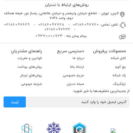
روش‌های ارتباط با نت‌ران
آدرس:
تهران – تقاطع خیابان ولیعصر و خیابان طالقانی، پاساژ نور، طبقه همکف
دوم، واحد 7048
تلفن تماس:
02186097720
-
02186097728
-
02186097629
02186097632
-
پیام رسان بله :
09370000724
محصولات پرفروش
دسترسی سریع
راهنمای مشتریان
کابل شبکه
درباره ما
قوانین و مقررات
پچ کورد
ارتباط باما
روش‌های پرداخت
رک شبکه
حریم خصوصی
روش‌های ارسال
ترانکینگ
مجله نت‌ران
شرایط مرجوعی
از جدیدترین تخفیف‌ها با خبر شوید:
ثبت