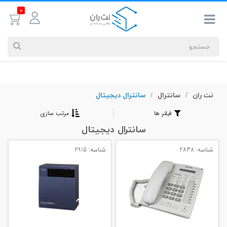
0
نت ران
سانترال
سانترال دیجیتال
جستجوهای
/
/
شما
فیلتر ها
مرتب سازی
#کابل شبکه
سانترال دیجیتال
شناسه: 2838
شناسه: 2915
بیشترین
جستجوهای
اخیر
#کابل شبکه
#کابل شبکه لگراند
#کابل شبکه نگزنس