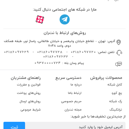
مارا در شبکه های اجتماعی دنبال کنید:
روش‌های ارتباط با نت‌ران
آدرس:
تهران – تقاطع خیابان ولیعصر و خیابان طالقانی، پاساژ نور، طبقه همکف
دوم، واحد 7048
تلفن تماس:
02186097720
-
02186097728
-
02186097629
02186097632
-
پیام رسان بله :
09370000724
محصولات پرفروش
دسترسی سریع
راهنمای مشتریان
کابل شبکه
درباره ما
قوانین و مقررات
پچ کورد
ارتباط باما
روش‌های پرداخت
رک شبکه
حریم خصوصی
روش‌های ارسال
ترانکینگ
مجله نت‌ران
شرایط مرجوعی
از جدیدترین تخفیف‌ها با خبر شوید:
ثبت