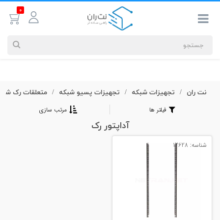
0
نت ران
تجهیزات شبکه
تجهیزات پسیو شبکه
متعلقات رک شبک
جستجوهای
/
/
/
شما
فیلتر ها
مرتب سازی
#کابل شبکه
آداپتور رک
شناسه: 12628
بیشترین
جستجوهای
اخیر
#کابل شبکه
#کابل شبکه لگراند
#کابل شبکه نگزنس