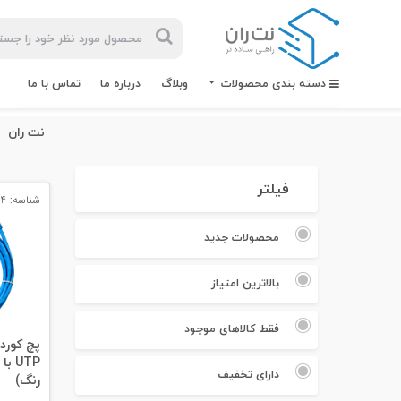
دسته بندی محصولات
وبلاگ
درباره ما
تماس با ما
نت ران
فیلتر
شناسه: 12094
بیشترین
جستجوهای
محصولات جدید
اخیر
بالاترین امتیاز
#کابل شبکه
#کابل شبکه لگراند
فقط کالاهای موجود
#کابل شبکه نگزنس
دارای تخفیف
رنگ)