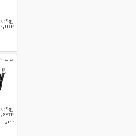
#داکت
#داکت ساده
UTP روکش PVC قرمز 3 متری
شناسه: 14271
متری