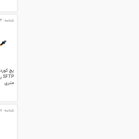
#پچ کورد لگراند
#پچ کورد نگزنس
شناسه: 11973
#رک شبکه
#رک HPI
#ترانکینگ لگراند
#ترانکینگ دانوب
متری
#سوکت شبکه
#کیستون شبکه
شناسه: 12028
#پچ پنل لگراند
#پچ پنل نگزنس