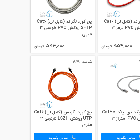
پچ کورد لگراند (کابل لن) Cat6
پچ کورد لگراند (کابل لن) Cat6
SFTP روکش PVC قرمز 3
SFTP روکش PVC طوسی 3
متری
554,000
554,000
تومان
تومان
شناسه: 11949
پچ کورد شبکه دی لینک Cat5e
پچ کورد نگزنس (کابل لن) Cat6
UTP روکش PVC، متراژ 3
UTP روکش LSZH نارنجی 3
متری
تماس بگیرید
تماس بگیرید