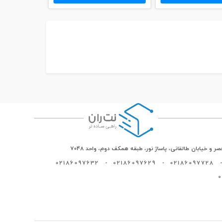
ر و خیابان طالقانی، پاساژ نور، طبقه همکف دوم، واحد 7048
02186097632
-
02186097629
-
02186097728
-