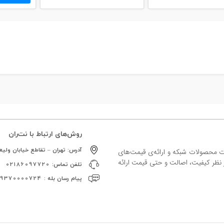
روش‌های ارتباط با نت‌ران
آدرس:
تهران – تقاطع خیابان ولیعص
ات محصولات شبکه و ارائه‌ی قیمت‌های
ز نظر کیفیت، اصالت و حتی قیمت ارائه
تلفن تماس:
02186097720
پیام رسان بله :
09370000724