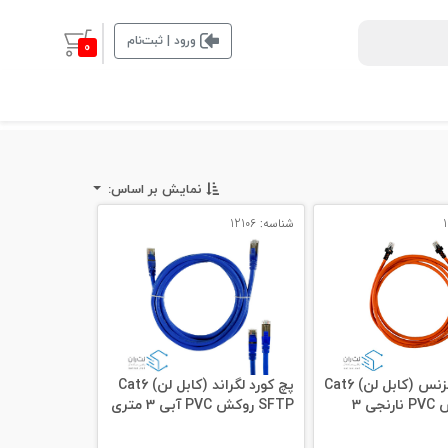
ورود | ثبت‌نام
0
نمایش بر اساس:
شناسه: 12106
پچ کورد نگزنس (کابل لن) Cat6
پچ کورد لگراند (کابل لن) Cat6
UTP روکش PVC نارنجی 3
SFTP روکش PVC آبی 3 متری