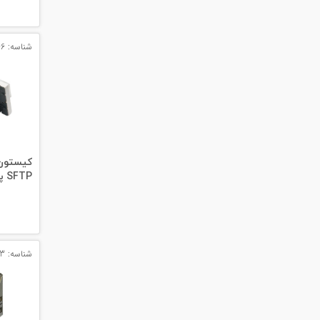
#پچ کورد لگراند
#پچ کورد نگزنس
شناسه: 12266
#رک شبکه
#رک HPI
#ترانکینگ لگراند
#ترانکینگ دانوب
SFTP پهن - مدل: 076566
#سوکت شبکه
#کیستون شبکه
شناسه: 14473
#پچ پنل لگراند
#پچ پنل نگزنس