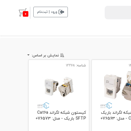
ورود | ثبت‌نام
0
نمایش بر اساس:
شناسه: 12268
که لگراند باریک
کیستون شبکه لگراند Cat6a
07
SFTP باریک - مدل: 076573