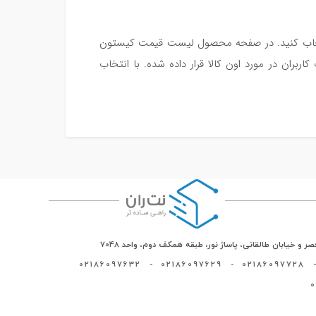
مورد نظر خودتون رو انتخاب کنید. در صفحه محصول لیست قیمت کیستون
بران در مورد اون کالا قرار داده شده. با انتخاب
ر و خیابان طالقانی، پاساژ نور، طبقه همکف دوم، واحد 7048
02186097632
-
02186097629
-
02186097728
-