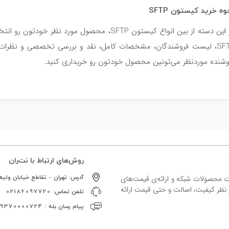
وه خرید کیستون SFTP
در این دسته از بین انواع کیستون SFTP، محصول 
SFTP، لیست فروشندگان، مشخصات کامل، نقد و بررسی تخصصی و نظرات کار
ه موردنظر می‎‌تونین محصول خودتون رو خریداری کنید.
روش‌های ارتباط با نت‌ران
آدرس:
تهران – تقاطع خیابان ولیعص
ات محصولات شبکه و ارائه‌ی قیمت‌های
ز نظر کیفیت، اصالت و حتی قیمت ارائه
تلفن تماس:
02186097720
پیام رسان بله :
09370000724