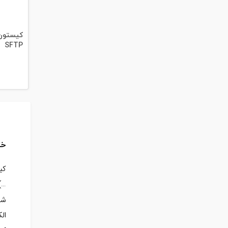
#داکت
#داکت ساده
SFTP
خر
…)
شو
ال