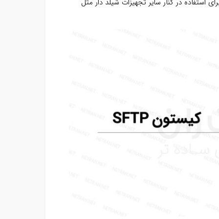
تون‌های بدون شیلد دارند. به دلیل حذف حداکثری نویز، کیستون SFTP برای استفاده در کنار سایر تجهیزات شیلد دار مثل