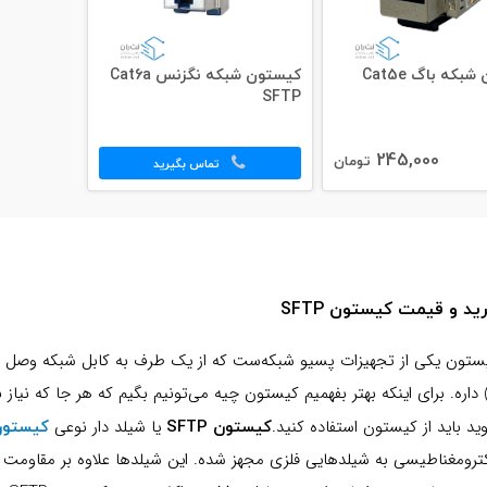
کیستون شبکه باگ Cat5e
کیستون شبکه نگزنس Cat6a
SFTP
245,000
تومان
تماس بگیرید
ید و قیمت کیستون SFTP
 داره. برای اینکه بهتر بفهمیم کیستون چیه می‌تونیم بگیم که هر جا که نیا
کیستون SFTP
کیستون
ید باید از کیستون استفاده کنید.
یا شیلد دار نوعی
کترومغناطیسی به شیلدهایی فلزی مجهز شده. این شیلدها علاوه بر مقاومت بال