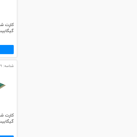
#داکت
#داکت ساده
گیگابیت دی
شناسه: 3039
گیگابیت دی