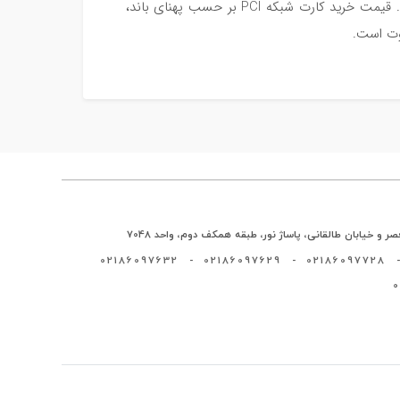
موجود است اما نمی‌توان از آن ها برای اتصال شبکه به لپ تاپ استفاده کرد. قیمت خرید کارت شبکه PCI بر حسب پهنای باند،
ر و خیابان طالقانی، پاساژ نور، طبقه همکف دوم، واحد 7048
02186097632
-
02186097629
-
02186097728
-