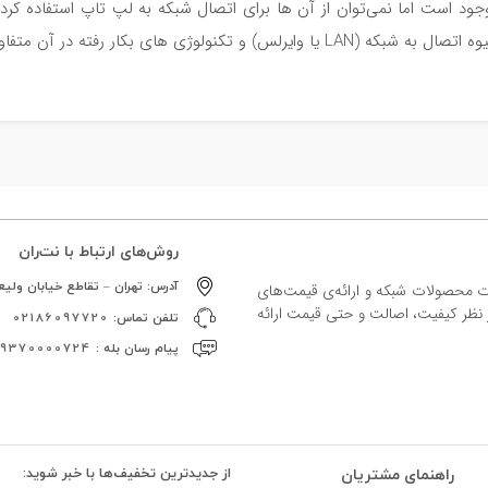
صال به شبکه (LAN یا وایرلس) و تکنولوژی های بکار رفته در آن متفاوت است.
روش‌های ارتباط با نت‌ران
آدرس:
تهران – تقاطع خیابان ولیعص
ات محصولات شبکه و ارائه‌ی قیمت‌های
ز نظر کیفیت، اصالت و حتی قیمت ارائه
تلفن تماس:
02186097720
پیام رسان بله :
09370000724
راهنمای مشتریان
از جدیدترین تخفیف‌ها با خبر شوید: