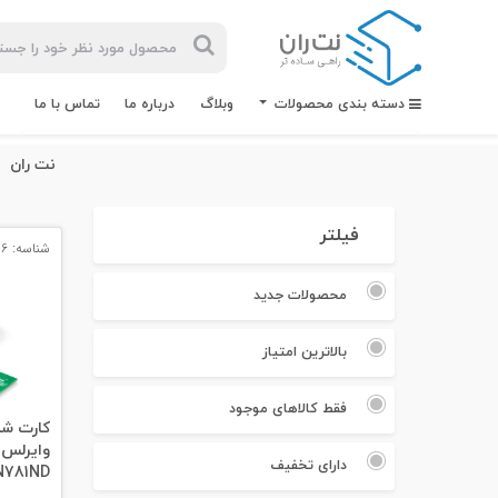
دسته بندی محصولات
وبلاگ
درباره ما
تماس با ما
نت ران
فیلتر
شناسه: 3076
بیشترین
جستجوهای
محصولات جدید
اخیر
بالاترین امتیاز
#کابل شبکه
#کابل شبکه لگراند
فقط کالاهای موجود
#کابل شبکه نگزنس
دارای تخفیف
781ND