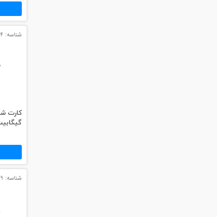
#پچ کورد لگراند
#پچ کورد نگزنس
شناسه: 3094
#رک شبکه
#رک HPI
#ترانکینگ لگراند
#ترانکینگ دانوب
گیگابیت دی
#سوکت شبکه
#کیستون شبکه
#پچ پنل لگراند
شناسه: 3099
#پچ پنل نگزنس