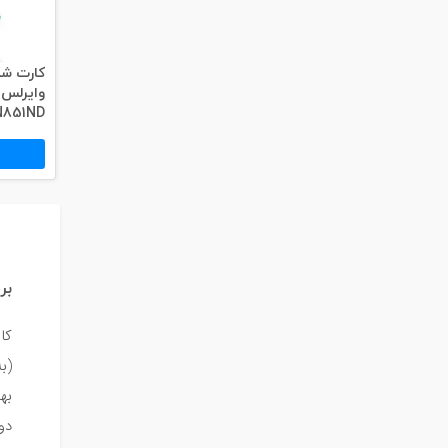
851ND
بر
کا
(ب
به