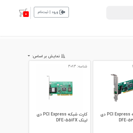
ورود | ثبت‌نام
0
نمایش بر اساس:
شناسه: 3093
کارت شبکه PCI Express دی
کارت شبکه PCI Express دی
لینک DFE-551FX