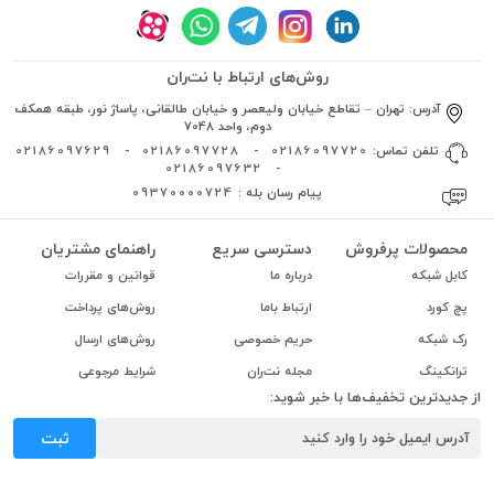
روش‌های ارتباط با نت‌ران
آدرس:
تهران – تقاطع خیابان ولیعصر و خیابان طالقانی، پاساژ نور، طبقه همکف
دوم، واحد 7048
تلفن تماس:
02186097720
-
02186097728
-
02186097629
02186097632
-
پیام رسان بله :
09370000724
محصولات پرفروش
دسترسی سریع
راهنمای مشتریان
کابل شبکه
درباره ما
قوانین و مقررات
پچ کورد
ارتباط باما
روش‌های پرداخت
رک شبکه
حریم خصوصی
روش‌های ارسال
ترانکینگ
مجله نت‌ران
شرایط مرجوعی
از جدیدترین تخفیف‌ها با خبر شوید:
ثبت