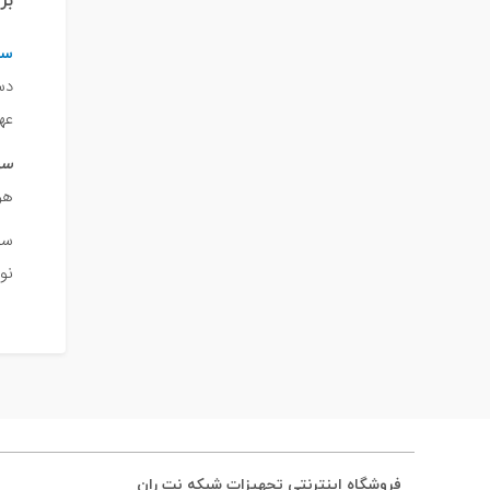
برر
#داکت
سو
#داکت ساده
عه
سویی
هوشمند و PoE دس
سو
نوع 
فروشگاه اینترنتی تجهیزات شبکه نت ران