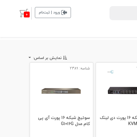
ورود | ثبت‌نام
0
نمایش بر اساس:
شناسه: 2389
سوئیچ شبکه 16 پورت دی لینک
سوئیچ شبکه 16 پورت آی پی
کام مدل G1016G