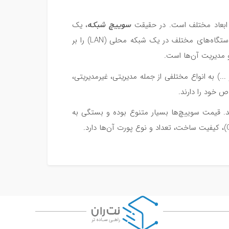
سوییچ شبکه
ر ابعاد مختلف است. در حقیقت
، یک
دستگاه سخت افزاری در شبکه است که وظیفه متمرکز کردن ارتباطات بین دستگاه‌های مختلف در یک شبکه محلی (LAN) را بر
و مدیریت آن‌ها است.
ای 16 پورت Ethenet ،Fast Ethernet، گیگابیتی، SFP و ...) به انواع مختلفی از جمله مدیریتی، غیرمدیریتی،
وند. قیمت سوییچ‌ها بسیار متنوع بوده و بستگی به