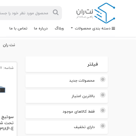
دسته بندی محصولات
وبلاگ
درباره ما
تماس با ما
نت ران
فیلتر
شناسه: 2317
بیشترین
جستجوهای
محصولات جدید
اخیر
بالاترین امتیاز
#کابل شبکه
#کابل شبکه لگراند
فقط کالاهای موجود
تحت شب
#کابل شبکه نگزنس
دارای تخفیف
318P-E