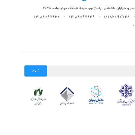
ر و خیابان طالقانی، پاساژ نور، طبقه همکف دوم، واحد 7048
02186097632
-
02186097629
-
02186097728
-
ثبت