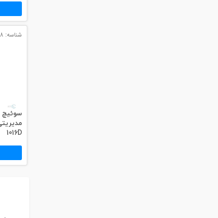
#پچ کورد لگراند
#پچ کورد نگزنس
شناسه: 2268
#رک شبکه
#رک HPI
#ترانکینگ لگراند
#ترانکینگ دانوب
1016D
#سوکت شبکه
#کیستون شبکه
#پچ پنل لگراند
#پچ پنل نگزنس