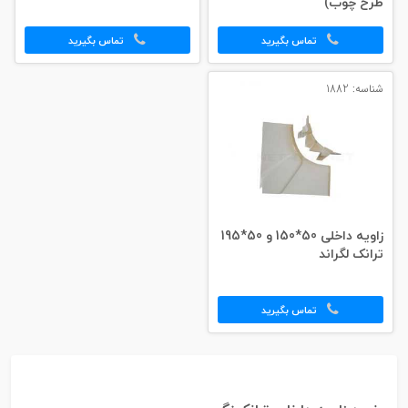
طرح چوب)
تماس بگیرید
تماس بگیرید
شناسه: 1882
زاویه داخلی 50*150 و 50*195
ترانک لگراند
تماس بگیرید