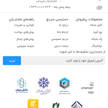
02186097632
-
پیام رسان بله :
09370000724
محصولات پرفروش
دسترسی سریع
راهنمای مشتریان
کابل شبکه
درباره ما
قوانین و مقررات
پچ کورد
ارتباط باما
روش‌های پرداخت
رک شبکه
حریم خصوصی
روش‌های ارسال
ترانکینگ
مجله نت‌ران
شرایط مرجوعی
از جدیدترین تخفیف‌ها با خبر شوید:
ثبت