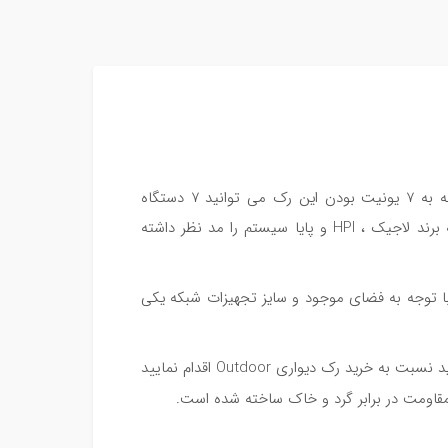
رک 7 یونیت در میان رک های دیواری سایز متوسط قرار می گیرد . با توجه به 7 یونیت بودن این رک می توانید 7 دستگاه
شبکه‍ی 1 یونیت را در آن قرار دهید . برای خرید رک 7 یونیت می توانید سه برند لاجیک ، HPI و پایا سیستم را مد نظر داشته
ری است که می توانید با توجه به فضای موجود و سایز تجهیزات شبکه یکی
هم چنین اگر بخواهید رک دیواری خود را در محیط خارجی قرار دهید می توانید نسبت به خرید رک دیواری Outdoor اقدام نمایید
قاومت در برابر گرد و خاک ساخته شده است.