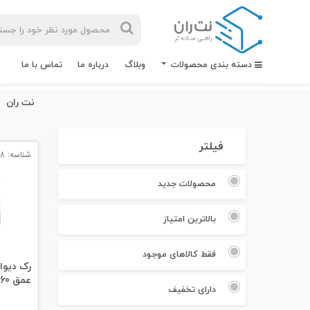
دسته بندی محصولات
وبلاگ
درباره ما
تماس با ما
نت ران
فیلتر
شناسه: 13868
بیشترین
جستجوهای
محصولات جدید
اخیر
بالاترین امتیاز
#کابل شبکه
#کابل شبکه لگراند
فقط کالاهای موجود
عمق 60
#کابل شبکه نگزنس
دارای تخفیف