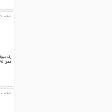
#پچ کورد لگراند
#پچ کورد نگزنس
شناسه: 11721
#رک شبکه
#رک HPI
#ترانکینگ لگراند
#ترانکینگ دانوب
عمق 45
#سوکت شبکه
#کیستون شبکه
#پچ پنل لگراند
شناسه: 14090
#پچ پنل نگزنس