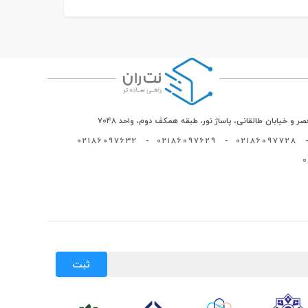
ر و خیابان طالقانی، پاساژ نور، طبقه همکف دوم، واحد 7048
02186097632
-
02186097629
-
02186097728
-
ثبت