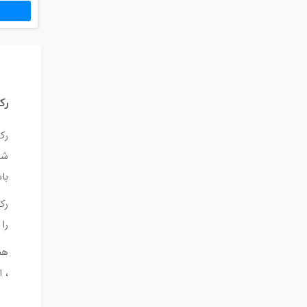
رک 7 
با
را
، 