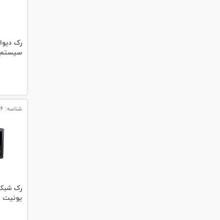
#داکت
#داکت ساده
سیستم outdoor عمق 
شناسه: 13144
یونیت