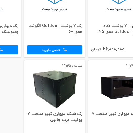
رک دیواری 7 یونیت آماد
رک 7 يونيت Outdoor الگونت
45
عمق 60
ونتولینک
26,000,000
تومان
تماس بگیرید
شناسه: 13145
رک شبکه دیواری کبیر صنعت 7
رک شبکه دیواری کبیر صنعت 7
یونیت درب جانبی