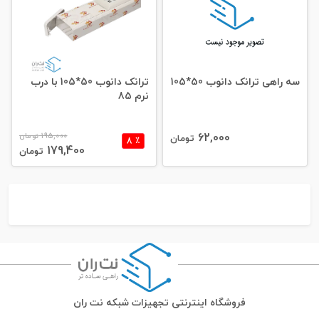
سه راهی ترانک دانوب 50*105
ترانک دانوب 50*105 با درب
نرم 85
62,000
195,000
تومان
تومان
٪ 8
179,400
تومان
فروشگاه اینترنتی تجهیزات شبکه نت ران