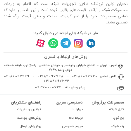
نت‌ران اولین فروشگاه آنلاین تجهیزات شبکه است که اقدام به واردات
محصولات شبکه و ارائه‌ی قیمت‌های رقابتی کرده است و این افتخار را دارد که
تمامی محصولات خود را از نظر کیفیت، اصالت و حتی قیمت ارائه شده
تضمین نماید.
مارا در شبکه های اجتماعی دنبال کنید:
روش‌های ارتباط با نت‌ران
آدرس:
تهران – تقاطع خیابان ولیعصر و خیابان طالقانی، پاساژ نور، طبقه همکف
دوم، واحد 7048
تلفن تماس:
02186097720
-
02186097728
-
02186097629
02186097632
-
پیام رسان بله :
09370000724
محصولات پرفروش
دسترسی سریع
راهنمای مشتریان
کابل شبکه
درباره ما
قوانین و مقررات
پچ کورد
ارتباط باما
روش‌های پرداخت
رک شبکه
حریم خصوصی
روش‌های ارسال