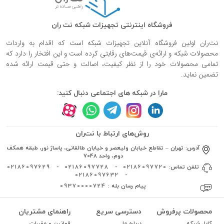
فروشگاه اینترنتی تجهیزات شبکه نت ران
نت‌ران اولین فروشگاه آنلاین تجهیزات شبکه است که اقدام به واردات
محصولات شبکه و ارائه‌ی قیمت‌های رقابتی کرده است و این افتخار را دارد که
تمامی محصولات خود را از نظر کیفیت، اصالت و حتی قیمت ارائه شده
تضمین نماید.
مارا در شبکه های اجتماعی دنبال کنید:
روش‌های ارتباط با نت‌ران
آدرس:
تهران – تقاطع خیابان ولیعصر و خیابان طالقانی، پاساژ نور، طبقه همکف
دوم، واحد 7048
تلفن تماس:
02186097720
-
02186097728
-
02186097629
02186097632
-
پیام رسان بله :
09370000724
محصولات پرفروش
دسترسی سریع
راهنمای مشتریان
کابل شبکه
درباره ما
قوانین و مقررات