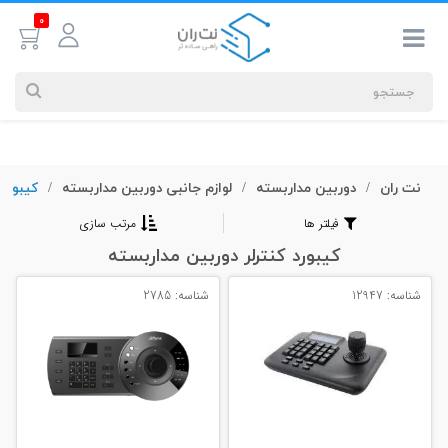
0
نت ران
دوربین مداربسته
لوازم جانبی دوربین مداربسته
کیبورد 
جستجوهای
/
/
/
شما
فیلتر ها
مرتب سازی
#کابل شبکه
کیبورد کنترلر دوربین مداربسته
شناسه: 12947
شناسه: 2785
بیشترین
جستجوهای
اخیر
#کابل شبکه
#کابل شبکه لگراند
#کابل شبکه نگزنس