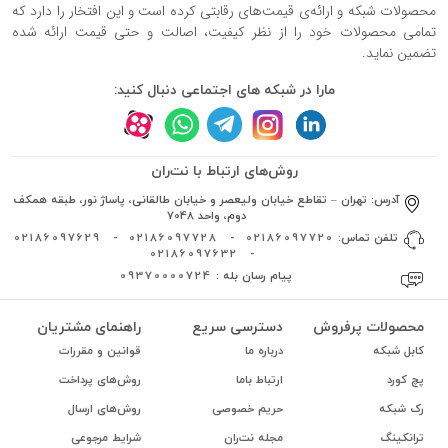
محصولات شبکه و ارائه‌ی قیمت‌های رقابتی کرده است و این افتخار را دارد که
تمامی محصولات خود را از نظر کیفیت، اصالت و حتی قیمت ارائه شده
تضمین نماید.
مارا در شبکه های اجتماعی دنبال کنید:
روش‌های ارتباط با نت‌ران
آدرس:
تهران – تقاطع خیابان ولیعصر و خیابان طالقانی، پاساژ نور، طبقه همکف
دوم، واحد 7048
تلفن تماس:
02186097720
-
02186097728
-
02186097629
02186097632
-
پیام رسان بله :
09370000724
محصولات پرفروش
دسترسی سریع
راهنمای مشتریان
کابل شبکه
درباره ما
قوانین و مقررات
پچ کورد
ارتباط باما
روش‌های پرداخت
رک شبکه
حریم خصوصی
روش‌های ارسال
ترانکینگ
مجله نت‌ران
شرایط مرجوعی